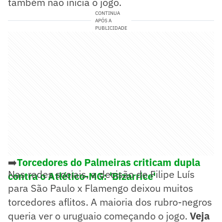
também não inicia o jogo.
CONTINUA
APÓS A
PUBLICIDADE
➡️
Torcedores do Palmeiras criticam dupla
Nas redes sociais, a decisão de Filipe Luís
contra o Atlético-MG: 'Bizarrice'
para São Paulo x Flamengo deixou muitos
torcedores aflitos. A maioria dos rubro-negros
queria ver o uruguaio começando o jogo.
Veja