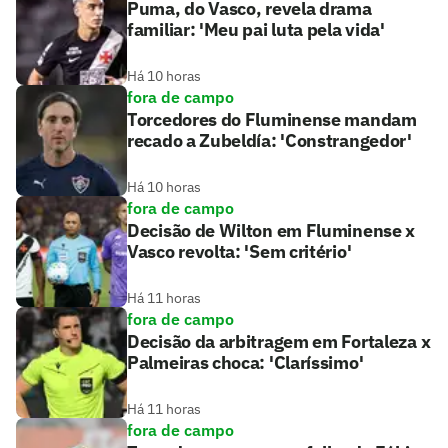
Puma, do Vasco, revela drama
familiar: 'Meu pai luta pela vida'
Há 10 horas
fora de campo
Torcedores do Fluminense mandam
recado a Zubeldía: 'Constrangedor'
Há 10 horas
fora de campo
Decisão de Wilton em Fluminense x
Vasco revolta: 'Sem critério'
Há 11 horas
fora de campo
Decisão da arbitragem em Fortaleza x
Palmeiras choca: 'Claríssimo'
Há 11 horas
fora de campo