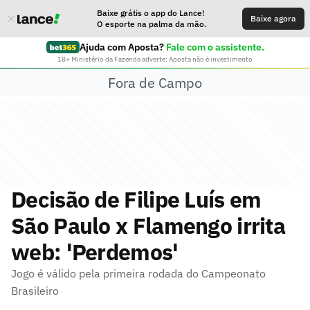
Baixe grátis o app do Lance!
Baixe agora
O esporte na palma da mão.
Ajuda com Aposta?
Fale com o assistente.
18+ Ministério da Fazenda adverte: Aposta não é investimento
Fora de Campo
Decisão de Filipe Luís em
São Paulo x Flamengo irrita
web: 'Perdemos'
Jogo é válido pela primeira rodada do Campeonato
Brasileiro