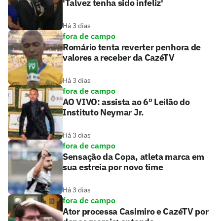
'Talvez tenha sido infeliz'
Há 3 dias
fora de campo
Romário tenta reverter penhora de
valores a receber da CazéTV
Há 3 dias
fora de campo
AO VIVO: assista ao 6º Leilão do
Instituto Neymar Jr.
Há 3 dias
fora de campo
Sensação da Copa, atleta marca em
sua estreia por novo time
Há 3 dias
fora de campo
Ator processa Casimiro e CazéTV por