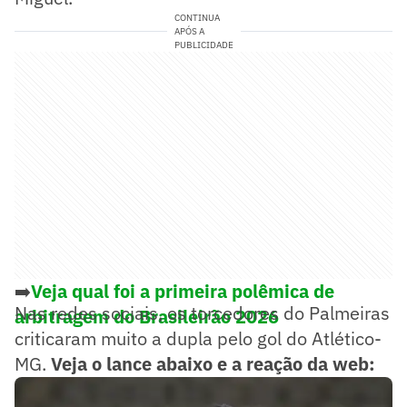
CONTINUA
APÓS A
PUBLICIDADE
➡️
Veja qual foi a primeira polêmica de
Nas redes sociais, os torcedores do Palmeiras
arbitragem do Brasileirão 2026
criticaram muito a dupla pelo gol do Atlético-
MG.
Veja o lance abaixo e a reação da web: