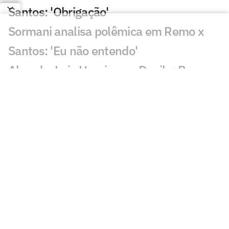
Santos: 'Obrigação'
Sormani analisa polêmica em Remo x
Santos: 'Eu não entendo'
Almada, Luiz Henrique e Danilo: Braune
é sincero sobre negociações
Patrocinador do Corinthians negocia
transmissão de torneio
Goiás comete gafe nas redes sociais em
post para ídolo
Europeus reagem a Estevão em Chelsea
x Juventus: 'Precisa'
Veja gol em Chelsea x Juventus: Edon