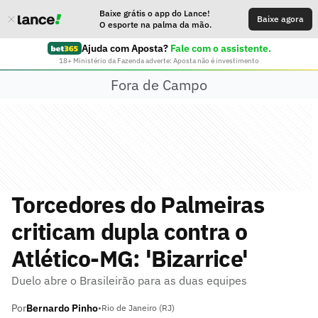
Baixe grátis o app do Lance!
Baixe agora
O esporte na palma da mão.
Ajuda com Aposta?
Fale com o assistente.
18+ Ministério da Fazenda adverte: Aposta não é investimento
Fora de Campo
Torcedores do Palmeiras
criticam dupla contra o
Atlético-MG: 'Bizarrice'
Duelo abre o Brasileirão para as duas equipes
Por
Bernardo Pinho
•
Rio de Janeiro (RJ)