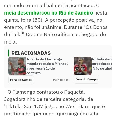
sonhado retorno finalmente aconteceu. O
meia desembarcou
no Rio de Janeiro
nesta
quinta-feira (30). A percepção positiva, no
entanto, não foi unânime. Durante "Os Donos
da Bola", Craque Neto criticou a chegada do
meia.
RELACIONADAS
Torcida do Flamengo
Atitude de Vare
manda recado a Michael
torcedores do
após rescisão de
‘Não se ajuda’
contrato
Fora de Campo
Fora de Campo
Há 6 meses
- O Flamengo contratou o Paquetá.
Jogadorzinho de terceira categoria, de
'TikTok'. São 137 jogos no West Ham, que é
um 'timinho' pequeno, que ninguém sabe