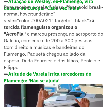
➡️
Atuação de Wesley, ex-Flamengo, vira
Para receber o meia,
" class="font-bold break-
debate na Europa: 'Cada vez mais'
normal hover:underline"
style="color:#00A021" target="_blank">
a
torcida flamenguista organizou o
"AeroFla"
e marcou presença no aeroporto do
Galeão, com cerca de 200 a 300 pessoas.
Com direito a músicas e bandeiras do
Flamengo, Paquetá chegou ao lado da
esposa, Duda Fournier, e dos filhos, Benício e
Filippo.
➡️
Atitude de Varela irrita torcedores do
Flamengo: 'Não se ajuda'