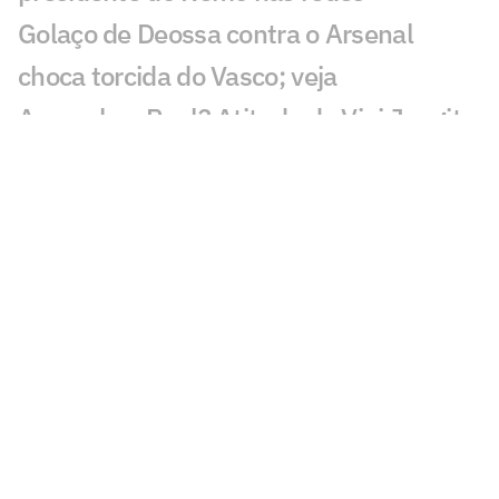
Golaço de Deossa contra o Arsenal
choca torcida do Vasco; veja
Arsenal ou Real? Atitude de Vini Jr agita
torcedores: 'Vem aí'
CineFoot: Festival de cinema de futebol
chega ao Rio e São Paulo
Craque Neto sai em defesa do Neymar
em polêmica: 'Foi monstro'
Mauro Cezar critica Neymar em Remo x
Santos: 'Obrigação'
Sormani analisa polêmica em Remo x