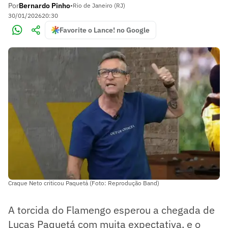
Por
Bernardo Pinho
•
Rio de Janeiro (RJ)
30/01/2026
20:30
Favorite o Lance! no Google
Craque Neto criticou Paquetá (Foto: Reprodução Band)
A torcida do Flamengo esperou a chegada de
Lucas Paquetá com muita expectativa, e o