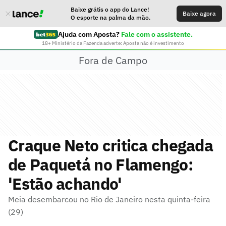
Baixe grátis o app do Lance!
Baixe agora
O esporte na palma da mão.
Ajuda com Aposta?
Fale com o assistente.
18+ Ministério da Fazenda adverte: Aposta não é investimento
Fora de Campo
Craque Neto critica chegada
de Paquetá no Flamengo:
'Estão achando'
Meia desembarcou no Rio de Janeiro nesta quinta-feira
(29)