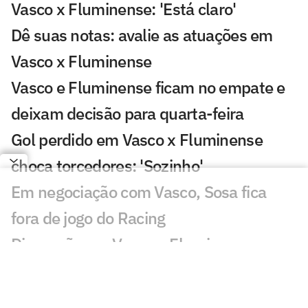
Vasco x Fluminense: 'Está claro'
Dê suas notas: avalie as atuações em
Vasco x Fluminense
Vasco e Fluminense ficam no empate e
deixam decisão para quarta-feira
Gol perdido em Vasco x Fluminense
choca torcedores: 'Sozinho'
Em negociação com Vasco, Sosa fica
fora de jogo do Racing
Discussão em Vasco x Fluminense
viraliza: 'Já expulsaram por menos'
Lance de Canobbio em Vasco x