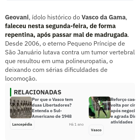
maiores meias da história do Vasco - clube que defendeu,
entre idas e vindas, por 12 anos, entre 1983 e 1995.
Geovani
, ídolo histórico do
Vasco da Gama
,
Resumo supervisionado pelo jornalista!
faleceu
nesta segunda-feira
, de forma
repentina, após passar mal de madrugada
.
Desde 2006, o eterno Pequeno Príncipe de
São Januário lutava contra um tumor vertebral
que resultou em uma polineuropatia, o
deixando com sérias dificuldades de
locomoção.
RELACIONADAS
Por que o Vasco tem
Reforço casei
duas Libertadores?
volta por cima
Entenda o Sul-
após negocia
Americano de 1948
e agrada Dini
atividades
Lancepédia
Há 1 ano
Vasco