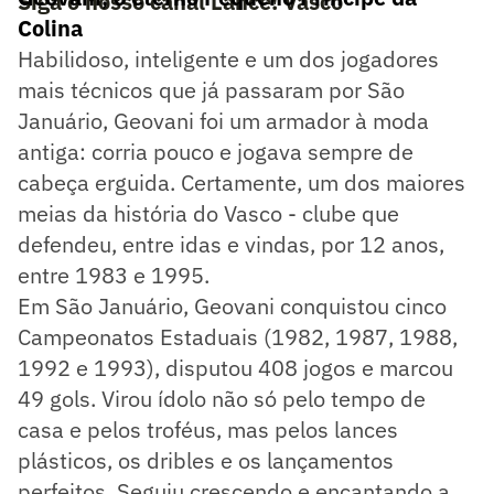
Siga o nosso canal Lance! Vasco
Colina
Habilidoso, inteligente e um dos jogadores
mais técnicos que já passaram por São
Januário, Geovani foi um armador à moda
antiga: corria pouco e jogava sempre de
cabeça erguida. Certamente, um dos maiores
meias da história do Vasco - clube que
defendeu, entre idas e vindas, por 12 anos,
entre 1983 e 1995.
Em São Januário, Geovani conquistou cinco
Campeonatos Estaduais (1982, 1987, 1988,
1992 e 1993), disputou 408 jogos e marcou
49 gols. Virou ídolo não só pelo tempo de
casa e pelos troféus, mas pelos lances
plásticos, os dribles e os lançamentos
perfeitos. Seguiu crescendo e encantando a