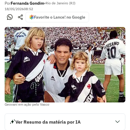
Por
Fernanda Gondim
•
Rio de Janeiro (RJ)
18/05/2026
08:52
Favorite o Lance! no Google
Geovani em ação pelo Vasco
Ver Resumo da matéria por IA
Relembre a carreira de Geovani, considerado um dos