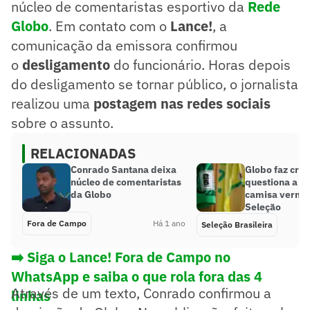
núcleo de comentaristas esportivo da
Rede
Globo
. Em contato com o
Lance!
, a
comunicação da emissora confirmou
o
desligamento
do funcionário. Horas depois
do desligamento se tornar público, o jornalista
realizou uma
postagem nas redes sociais
sobre o assunto.
RELACIONADAS
Conrado Santana deixa
Globo faz críti
núcleo de comentaristas
questiona a C
da Globo
camisa verme
Seleção
Fora de Campo
Há 1 ano
Seleção Brasileira
➡️ Siga o Lance! Fora de Campo no
WhatsApp e saiba o que rola fora das 4
Através de um texto, Conrado confirmou a
linhas