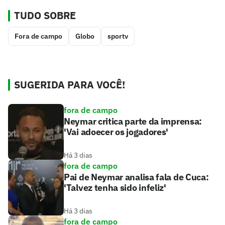
TUDO SOBRE
Fora de campo
Globo
sportv
SUGERIDA PARA VOCÊ!
fora de campo
Neymar critica parte da imprensa:
'Vai adoecer os jogadores'
Há 3 dias
fora de campo
Pai de Neymar analisa fala de Cuca:
'Talvez tenha sido infeliz'
Há 3 dias
fora de campo