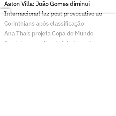
Aston Villa: João Gomes diminui
Internacional faz post provocativo ao
Corinthians após classificação
Ana Thaís projeta Copa do Mundo
Feminina e avalia o futebol brasileiro
Fluminense desafia estigma elitista com
série documental exibida no CineFoot
Craque Neto critica trio após queda do
Corinthians: 'Não dá'
Torcida do Corinthians aponta culpado
por queda para o Inter: 'Parabéns'
Atitude de Carlos Miguel irrita torcida do