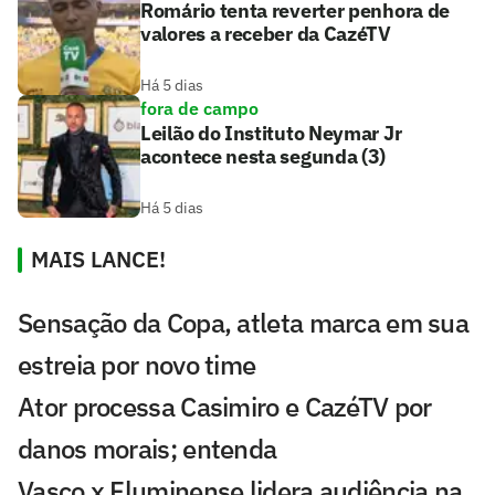
Romário tenta reverter penhora de
valores a receber da CazéTV
Há 5 dias
fora de campo
Leilão do Instituto Neymar Jr
acontece nesta segunda (3)
Há 5 dias
MAIS LANCE!
Sensação da Copa, atleta marca em sua
estreia por novo time
Ator processa Casimiro e CazéTV por
danos morais; entenda
Vasco x Fluminense lidera audiência na