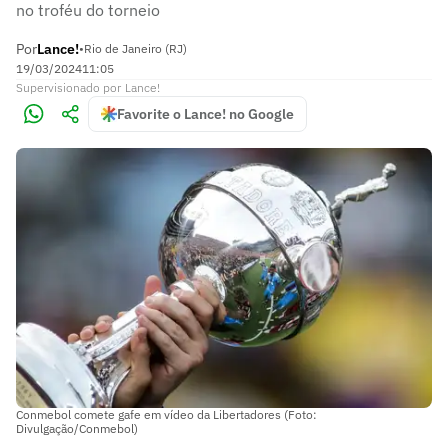
no troféu do torneio
Por
Lance!
•
Rio de Janeiro (RJ)
19/03/2024
11:05
Supervisionado
por
Lance!
Favorite o Lance! no Google
Conmebol comete gafe em vídeo da Libertadores (Foto:
Divulgação/Conmebol)