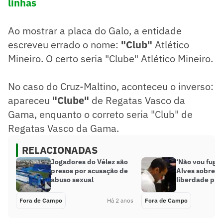
linhas
Ao mostrar a placa do Galo, a entidade
escreveu errado o nome:
"Club"
Atlético
Mineiro. O certo seria "Clube" Atlético Mineiro.
No caso do Cruz-Maltino, aconteceu o inverso:
apareceu
"Clube"
de Regatas Vasco da
Gama, enquanto o correto seria "Club" de
Regatas Vasco da Gama.
RELACIONADAS
Jogadores do Vélez são
‘Não vou fugir’
presos por acusação de
Alves sobre p
abuso sexual
liberdade pro
Fora de Campo
Há 2 anos
Fora de Campo