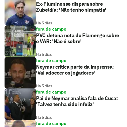
Ex-Fluminense dispara sobre
Zubeldía: 'Não tenho simpatia'
Há 5 dias
fora de campo
PVC detona nota do Flamengo sobre
o VAR: 'Não é sobre'
Há 5 dias
fora de campo
Neymar critica parte da imprensa:
'Vai adoecer os jogadores'
Há 5 dias
fora de campo
Pai de Neymar analisa fala de Cuca:
'Talvez tenha sido infeliz'
Há 5 dias
fora de campo