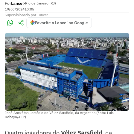
Por
Lance!
•
Rio de Janeiro (RJ)
19/03/2024
10:05
Supervisionado
por
Lance!
Favorite o Lance! no Google
José Amalfitani, estádio do Vélez Sarsfield, da Argentina (Foto: Luis
Robayo/AFP)
Quatro jogadores do
Vélez Sarsfield
, da