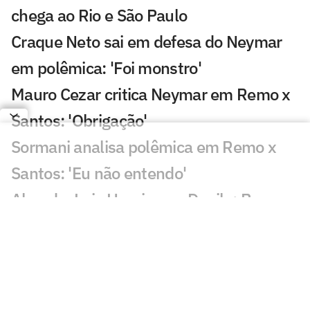
chega ao Rio e São Paulo
Craque Neto sai em defesa do Neymar
em polêmica: 'Foi monstro'
Mauro Cezar critica Neymar em Remo x
Santos: 'Obrigação'
Sormani analisa polêmica em Remo x
Santos: 'Eu não entendo'
Almada, Luiz Henrique e Danilo: Braune
é sincero sobre negociações
Patrocinador do Corinthians negocia
transmissão de torneio
Goiás comete gafe nas redes sociais em