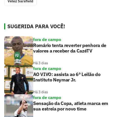
Vélez Sarsfield
SUGERIDA PARA VOCÊ!
fora de campo
Romário tenta reverter penhora de
valores a receber da CazéTV
Há 3 dias
fora de campo
AO VIVO: assista ao 6º Leilão do
Instituto Neymar Jr.
Há 3 dias
fora de campo
Sensação da Copa, atleta marca em
sua estreia por novo time