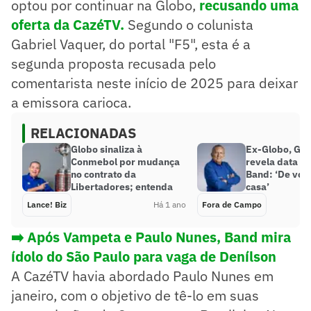
optou por continuar na Globo,
recusando uma
oferta da CazéTV.
Segundo o colunista
Gabriel Vaquer, do portal "F5", esta é a
segunda proposta recusada pelo
comentarista neste início de 2025 para deixar
a emissora carioca.
RELACIONADAS
Globo sinaliza à
Ex-Globo, Gal
Conmebol por mudança
revela data de
no contrato da
Band: ‘De volt
Libertadores; entenda
casa’
Lance! Biz
Há 1 ano
Fora de Campo
➡️ Após Vampeta e Paulo Nunes, Band mira
ídolo do São Paulo para vaga de Denílson
A CazéTV havia abordado Paulo Nunes em
janeiro, com o objetivo de tê-lo em suas