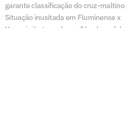
garante classificação do cruz-maltino
Situação inusitada em Fluminense x
Vasco irrita torcedores: 'Vendo nada'
Grêmio x Mirassol: especialista aponta
erro grave da arbitragem
Decisão da arbitragem em Grêmio x
Mirassol revolta: 'Absurdo'
Veja gol de Cruzeiro x Chape: Matheus
Henrique e Kaio Jorge marcam
Torcedores pedem expulsão de jogador
em Cruzeiro x Chapecoense
Quantia arrecadada pelo leilão de