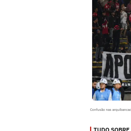
Confusão nas arquibanca
TUDO SOBRE