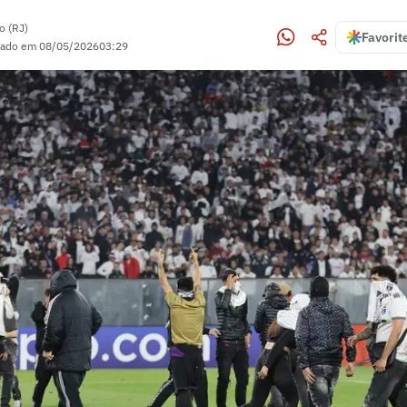
o (RJ)
Favorit
zado em
08/05/2026
03:29