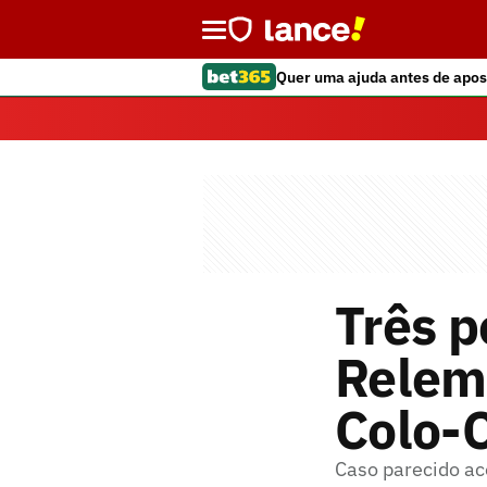
Quer uma ajuda antes de apos
Três 
Relem
Colo-C
Caso parecido ac