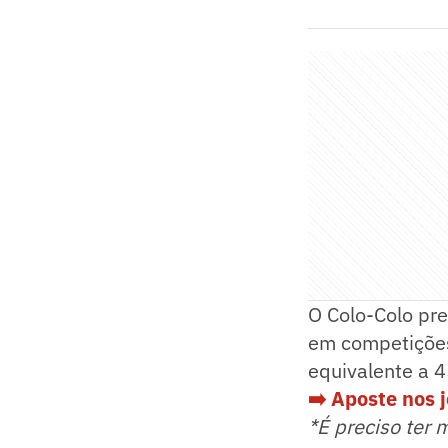
O Colo-Colo pr
em competições
equivalente a 4
➡️ Aposte nos 
*É preciso ter 