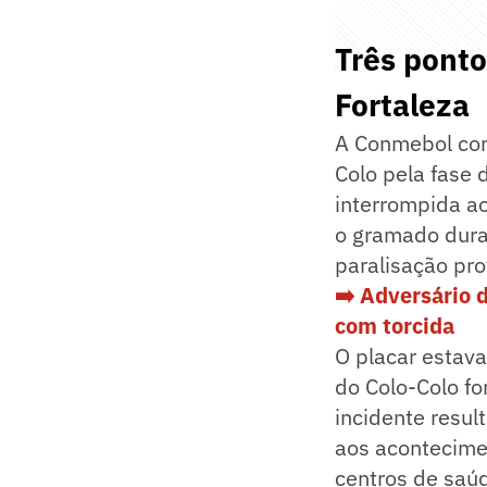
Três ponto
Fortaleza
A Conmebol conc
Colo pela fase 
interrompida a
o gramado dura
paralisação pr
➡️ Adversário 
com torcida
O placar estav
do Colo-Colo fo
incidente resu
aos acontecime
centros de saú