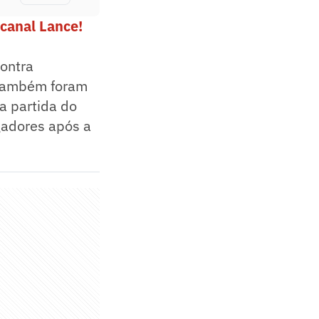
canal Lance!
contra
 também foram
a partida do
gadores após a