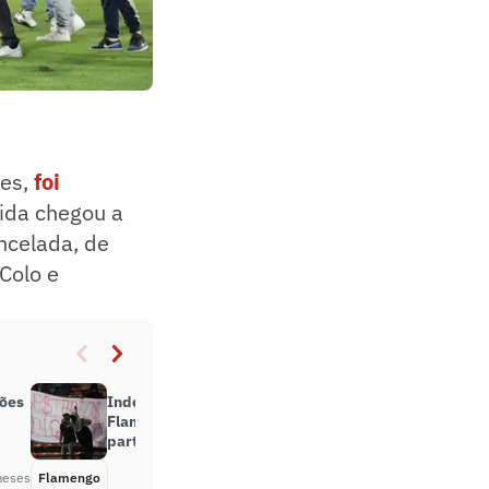
res,
foi
ida chegou a
ncelada, de
Colo e
ções
Independiente Medellin x
Flamengo: o que significa uma
partida cancelada
meses
Flamengo
Há 2 meses