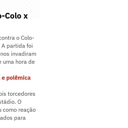
-Colo x
contra o Colo-
A partida foi
enos invadiram
de uma hora de
a e polêmica
ois torcedores
stádio. O
eu como reação
hados para