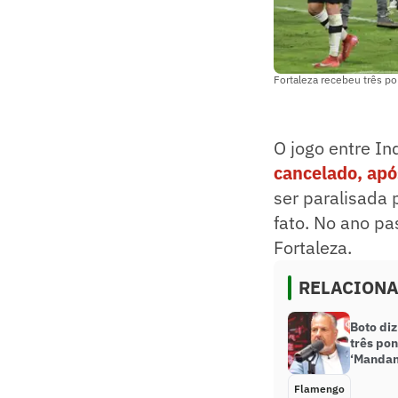
Fortaleza recebeu três po
O jogo entre I
cancelado, apó
ser paralisada 
fato. No ano pa
Fortaleza.
RELACION
Boto di
três po
‘Mandan
Flamengo