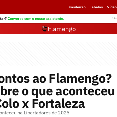
Brasileirão
Tabelas
Vídeo
tar?
Converse com o nosso assistente.
18+ 
Flamengo
pontos ao Flamengo?
bre o que aconteceu
olo x Fortaleza
onteceu na Libertadores de 2025