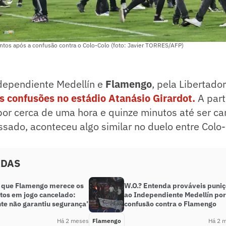
ntos após a confusão contra o Colo-Colo (foto: Javier TORRES/AFP)
ndependiente Medellín e
Flamengo
, pela Libertado
s confusões no estádio Atanásio Girardot.
A part
por cerca de uma hora e quinze minutos até ser ca
ssado, aconteceu algo similar no duelo entre Colo-
ADAS
z que Flamengo merece os
W.O.? Entenda prováveis puni
ntos em jogo cancelado:
ao Independiente Medellín por
te não garantiu segurança’
confusão contra o Flamengo
Há 2 meses
Flamengo
Há 2 