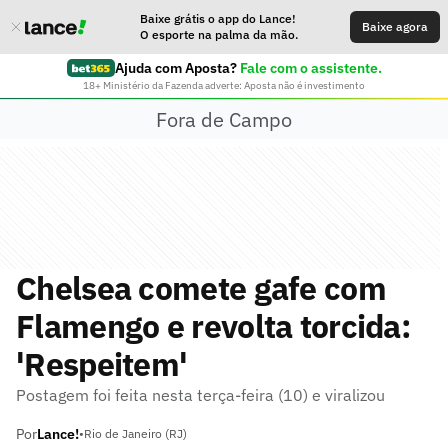
Baixe grátis o app do Lance!
Baixe agora
O esporte na palma da mão.
Ajuda com Aposta?
Fale com o assistente.
18+ Ministério da Fazenda adverte: Aposta não é investimento
Fora de Campo
Chelsea comete gafe com
Flamengo e revolta torcida:
'Respeitem'
Postagem foi feita nesta terça-feira (10) e viralizou
Por
Lance!
•
Rio de Janeiro (RJ)