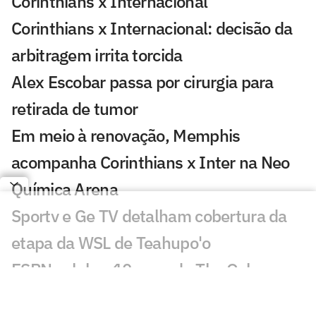
Corinthians x Internacional
Corinthians x Internacional: decisão da
arbitragem irrita torcida
Alex Escobar passa por cirurgia para
retirada de tumor
Em meio à renovação, Memphis
acompanha Corinthians x Inter na Neo
Química Arena
Sportv e Ge TV detalham cobertura da
etapa da WSL de Teahupo'o
ESPN celebra 10 anos do The Ocho com
mais de 70 horas de esportes inusitados