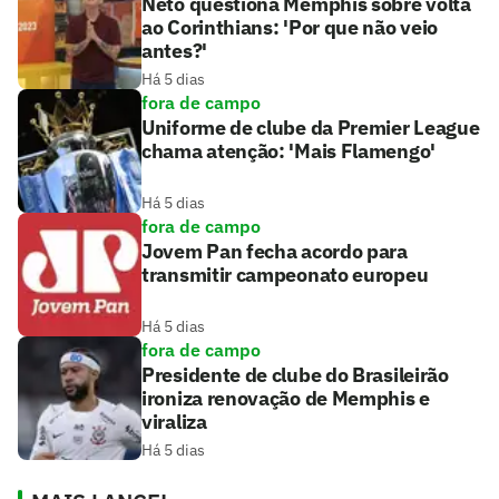
Neto questiona Memphis sobre volta
ao Corinthians: 'Por que não veio
antes?'
Há 5 dias
fora de campo
Uniforme de clube da Premier League
chama atenção: 'Mais Flamengo'
Há 5 dias
fora de campo
Jovem Pan fecha acordo para
transmitir campeonato europeu
Há 5 dias
fora de campo
Presidente de clube do Brasileirão
ironiza renovação de Memphis e
viraliza
Há 5 dias