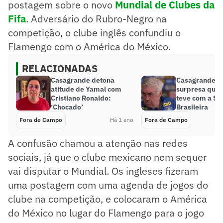
postagem sobre o novo
Mundial de Clubes da
Fifa
. Adversário do Rubro-Negro na
competição, o clube inglês confundiu o
Flamengo com o América do México.
RELACIONADAS
Casagrande detona
Casagrande r
atitude de Yamal com
surpresa que 
Cristiano Ronaldo:
teve com a Se
‘Chocado’
Brasileira
Fora de Campo
Há 1 ano
Fora de Campo
A confusão chamou a atenção nas redes
sociais, já que o clube mexicano nem sequer
vai disputar o Mundial. Os ingleses fizeram
uma postagem com uma agenda de jogos do
clube na competição, e colocaram o América
do México no lugar do Flamengo para o jogo