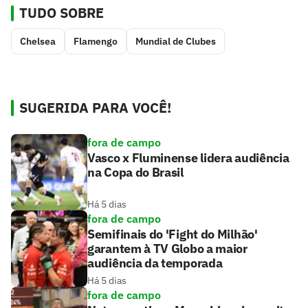
TUDO SOBRE
Chelsea
Flamengo
Mundial de Clubes
SUGERIDA PARA VOCÊ!
fora de campo
Vasco x Fluminense lidera audiência
na Copa do Brasil
Há 5 dias
fora de campo
Semifinais do 'Fight do Milhão'
garantem à TV Globo a maior
audiência da temporada
Há 5 dias
fora de campo