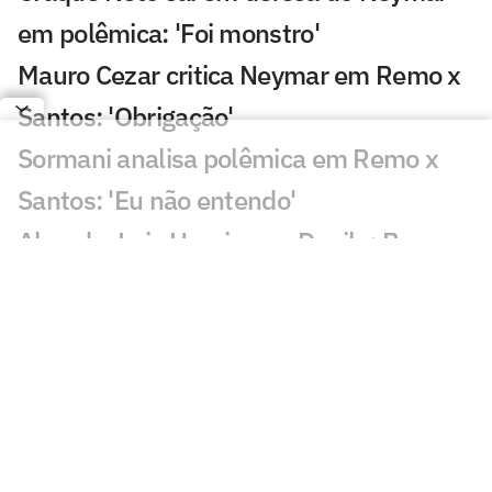
em polêmica: 'Foi monstro'
Mauro Cezar critica Neymar em Remo x
Santos: 'Obrigação'
Sormani analisa polêmica em Remo x
Santos: 'Eu não entendo'
Almada, Luiz Henrique e Danilo: Braune
é sincero sobre negociações
Patrocinador do Corinthians negocia
transmissão de torneio
Goiás comete gafe nas redes sociais em
post para ídolo