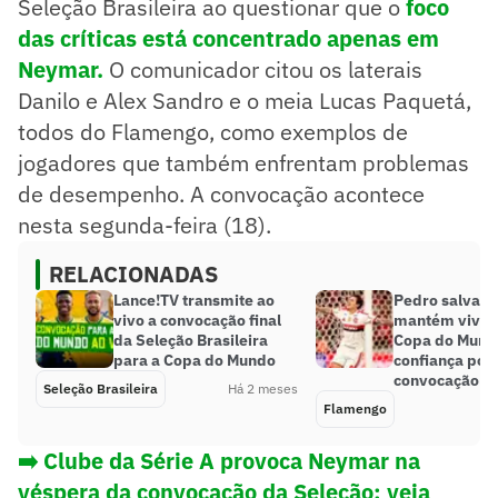
Seleção Brasileira ao questionar que o
foco
das críticas está concentrado apenas em
Neymar.
O comunicador citou os laterais
Danilo e Alex Sandro e o meia Lucas Paquetá,
todos do Flamengo, como exemplos de
jogadores que também enfrentam problemas
de desempenho. A convocação acontece
nesta segunda-feira (18).
RELACIONADAS
Lance!TV transmite ao
Pedro salva F
vivo a convocação final
mantém vivo 
da Seleção Brasileira
Copa do Mundo
para a Copa do Mundo
confiança por
convocação
Seleção Brasileira
Há 2 meses
Flamengo
➡️ Clube da Série A provoca Neymar na
véspera da convocação da Seleção; veja