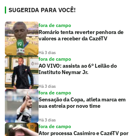
SUGERIDA PARA VOCÊ!
fora de campo
Romário tenta reverter penhora de
valores a receber da CazéTV
Há 3 dias
fora de campo
AO VIVO: assista ao 6º Leilão do
Instituto Neymar Jr.
Há 3 dias
fora de campo
Sensação da Copa, atleta marca em
sua estreia por novo time
Há 3 dias
fora de campo
Ator processa Casimiro e CazéTV por