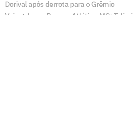
Dorival após derrota para o Grêmio
Veja gols em Remo x Atlético-MG: Taliari
empata para o leão
Grêmio x São Paulo: PC Oliveira aponta
erro de árbitro
Gol perdido em Grêmio x São Paulo
choca torcedores: 'Impossível'
Ida de Bruno Guimarães ao Arsenal
enlouquece torcedores: 'Absurdo'
Clubes brasileiros transformam Dia dos
Pais em estratégia de engajamento e
receitas