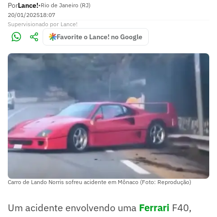
Por
Lance!
•
Rio de Janeiro (RJ)
20/01/2025
18:07
Supervisionado
por
Lance!
Favorite o Lance! no Google
Carro de Lando Norris sofreu acidente em Mônaco (Foto: Reprodução)
Um acidente envolvendo uma
Ferrari
F40,