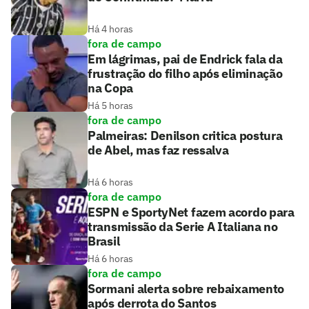
Há 4 horas
fora de campo
Em lágrimas, pai de Endrick fala da
frustração do filho após eliminação
na Copa
Há 5 horas
fora de campo
Palmeiras: Denilson critica postura
de Abel, mas faz ressalva
Há 6 horas
fora de campo
ESPN e SportyNet fazem acordo para
transmissão da Serie A Italiana no
Brasil
Há 6 horas
fora de campo
Sormani alerta sobre rebaixamento
após derrota do Santos