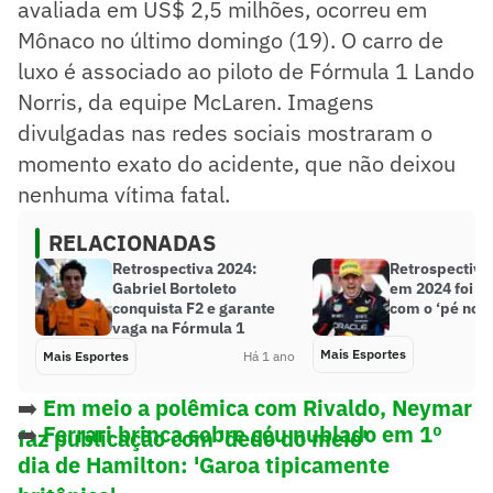
avaliada em US$ 2,5 milhões, ocorreu em
Mônaco no último domingo (19). O carro de
luxo é associado ao piloto de Fórmula 1 Lando
Norris, da equipe McLaren. Imagens
divulgadas nas redes sociais mostraram o
momento exato do acidente, que não deixou
nenhuma vítima fatal.
RELACIONADAS
Retrospectiva 2024:
Retrospectiva
Gabriel Bortoleto
em 2024 foi a
conquista F2 e garante
com o ‘pé no a
vaga na Fórmula 1
Mais Esportes
Mais Esportes
Há 1 ano
➡️
Em meio a polêmica com Rivaldo, Neymar
➡️
Ferrari brinca sobre céu nublado em 1º
faz publicação com 'dedo do meio'
dia de Hamilton: 'Garoa tipicamente