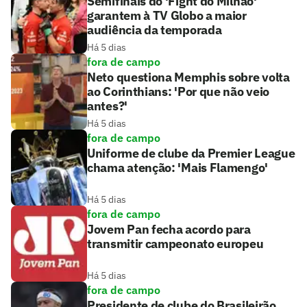
Semifinais do 'Fight do Milhão'
garantem à TV Globo a maior
audiência da temporada
Há 5 dias
fora de campo
Neto questiona Memphis sobre volta
ao Corinthians: 'Por que não veio
antes?'
Há 5 dias
fora de campo
Uniforme de clube da Premier League
chama atenção: 'Mais Flamengo'
Há 5 dias
fora de campo
Jovem Pan fecha acordo para
transmitir campeonato europeu
Há 5 dias
fora de campo
Presidente de clube do Brasileirão