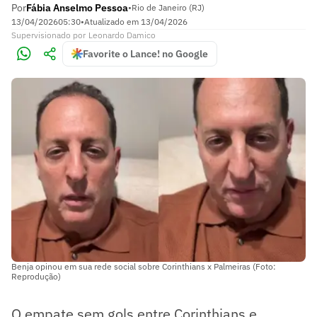
Por
Fábia Anselmo Pessoa
•
Rio de Janeiro (RJ)
13/04/2026
05:30
•
Atualizado em
13/04/2026
Supervisionado
por
Leonardo Damico
Favorite o Lance! no Google
Benja opinou em sua rede social sobre Corinthians x Palmeiras (Foto:
Reprodução)
O empate sem gols entre Corinthians e