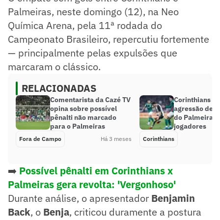
Palmeiras, neste domingo (12), na Neo
Química Arena, pela 11ª rodada do
Campeonato Brasileiro, repercutiu fortemente
— principalmente pelas expulsões que
marcaram o clássico.
RELACIONADAS
Comentarista da Cazé TV
Corinthians d
opina sobre possível
agressão de s
pênalti não marcado
do Palmeiras 
para o Palmeiras
jogadores
Fora de Campo
Há 3 meses
Corinthians
➡️
Possível pênalti em Corinthians x
Palmeiras gera revolta: 'Vergonhoso'
Durante análise, o apresentador
Benjamin
Back
, o
Benja
, criticou duramente a postura