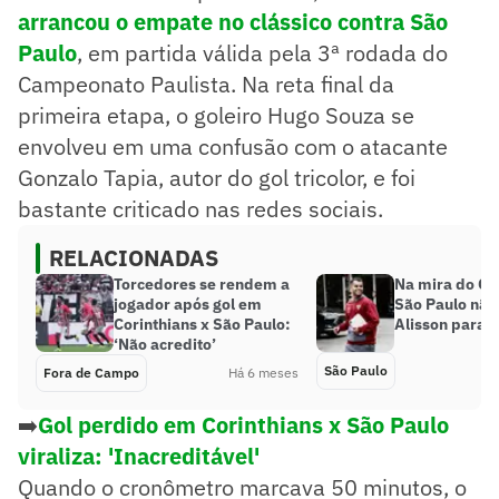
arrancou o empate no clássico contra São
Paulo
, em partida válida pela 3ª rodada do
Campeonato Paulista. Na reta final da
primeira etapa, o goleiro Hugo Souza se
envolveu em uma confusão com o atacante
Gonzalo Tapia, autor do gol tricolor, e foi
bastante criticado nas redes sociais.
RELACIONADAS
Torcedores se rendem a
Na mira do Cor
jogador após gol em
São Paulo não
Corinthians x São Paulo:
Alisson para c
‘Não acredito’
São Paulo
Fora de Campo
Há 6 meses
➡️
Gol perdido em Corinthians x São Paulo
viraliza: 'Inacreditável'
Quando o cronômetro marcava 50 minutos, o