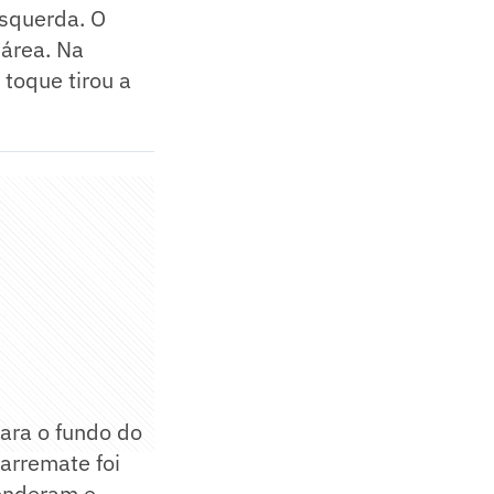
squerda. O
 área. Na
 toque tirou a
para o fundo do
 arremate foi
eenderam e