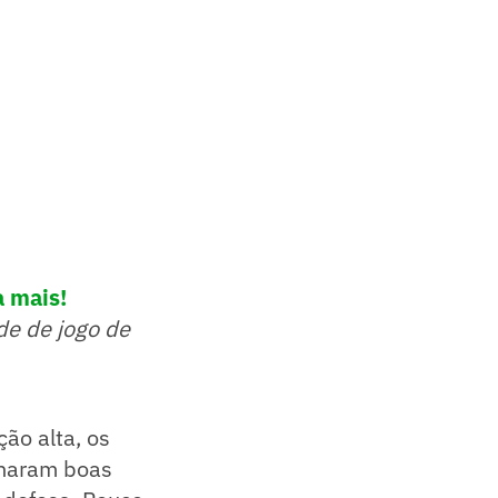
a mais!
de de jogo de
ão alta, os
onaram boas