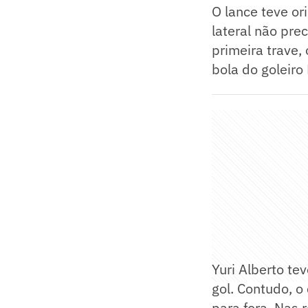
O lance teve o
lateral não pre
primeira trave,
bola do goleiro 
Yuri Alberto te
gol. Contudo, o
para fora. Nas 