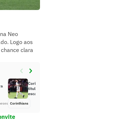
 na Neo
ado. Logo aos
 chance clara
Corinthians terá retorno de
ra
titulares contra o São Paulo; veja a
escalação
meses
Corinthians
Há 6 meses
onvite