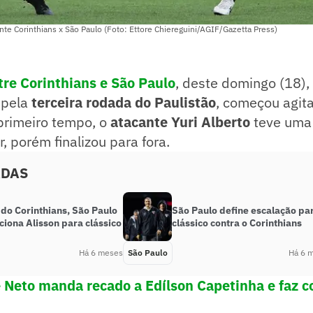
nte Corinthians x São Paulo (Foto: Ettore Chiereguini/AGIF/Gazetta Press)
tre Corinthians e São Paulo
, deste domingo (18),
 pela
terceira rodada do Paulistão
, começou agit
primeiro tempo, o
atacante Yuri Alberto
teve uma
r, porém finalizou para fora.
ADAS
do Corinthians, São Paulo
São Paulo define escalação pa
ciona Alisson para clássico
clássico contra o Corinthians
Há 6 meses
São Paulo
Há 6 
 Neto manda recado a Edílson Capetinha e faz c