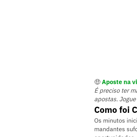
🤑
Aposte na vi
É preciso ter m
apostas. Jogue
Como foi C
Os minutos inic
mandantes sufo