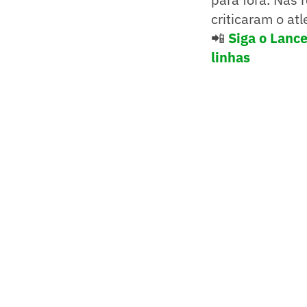
criticaram o at
📲
Siga o Lanc
linhas