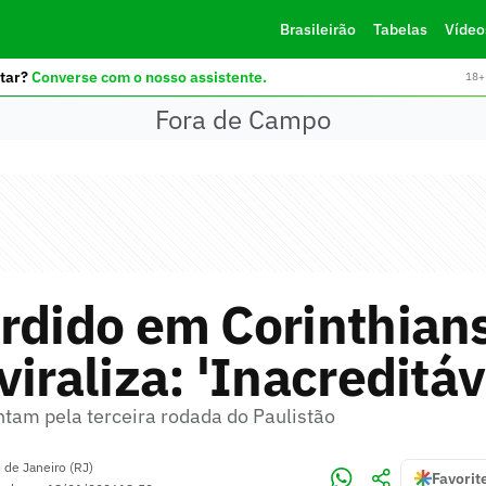
Brasileirão
Tabelas
Vídeo
tar?
Converse com o nosso assistente.
18+ 
Fora de Campo
rdido em Corinthian
viraliza: 'Inacreditáv
ntam pela terceira rodada do Paulistão
 de Janeiro (RJ)
Favorit