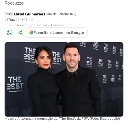
Roccuzzo
Por
Gabriel Guimarães
•
Rio de Janeiro (RJ)
25/06/2025
06:40
Supervisionado
por
Leonardo Damico
Favorite o Lance! no Google
Messi e Antonela na premiação do "The Best", da FIFA (Foto: Reprodução)