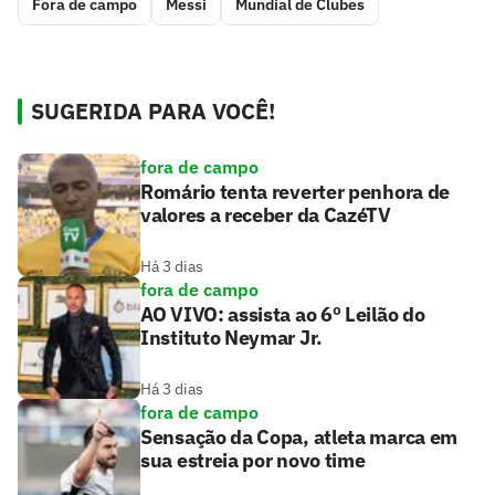
Fora de campo
Messi
Mundial de Clubes
SUGERIDA PARA VOCÊ!
fora de campo
Romário tenta reverter penhora de
valores a receber da CazéTV
Há 3 dias
fora de campo
AO VIVO: assista ao 6º Leilão do
Instituto Neymar Jr.
Há 3 dias
fora de campo
Sensação da Copa, atleta marca em
sua estreia por novo time