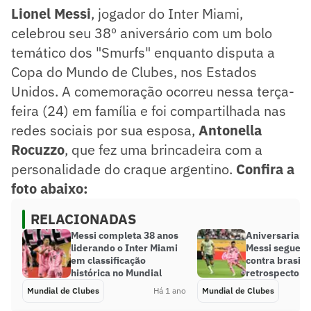
Lionel Messi
, jogador do Inter Miami,
celebrou seu 38º aniversário com um bolo
temático dos "Smurfs" enquanto disputa a
Copa do Mundo de Clubes, nos Estados
Unidos. A comemoração ocorreu nessa terça-
feira (24) em família e foi compartilhada nas
redes sociais por sua esposa,
Antonella
Rocuzzo
, que fez uma brincadeira com a
personalidade do craque argentino.
Confira a
foto abaixo:
RELACIONADAS
Messi completa 38 anos
Aniversariante
liderando o Inter Miami
Messi segue in
em classificação
contra brasile
histórica no Mundial
retrospecto
Mundial de Clubes
Há 1 ano
Mundial de Clubes