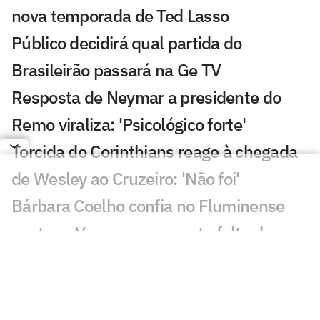
nova temporada de Ted Lasso
Público decidirá qual partida do
Brasileirão passará na Ge TV
Resposta de Neymar a presidente do
Remo viraliza: 'Psicológico forte'
Torcida do Corinthians reage à chegada
de Wesley ao Cruzeiro: 'Não foi'
Bárbara Coelho confia no Fluminense
contra o Vasco, mas aponta falta de
coragem
'Vagabundeando': Neymar provoca
presidente do Remo nas redes