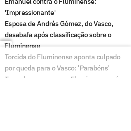
Emanuel contra o Fluminense:
'Impressionante'
Esposa de Andrés Gómez, do Vasco,
desabafa após classificação sobre o
Fluminense
Torcida do Fluminense aponta culpado
por queda para o Vasco: 'Parabéns'
Torcedores provocam Fluminense após
eliminação; veja memes
Puma, do Vasco, revela drama familiar:
'Meu pai luta pela vida'
Torcedores do Fluminense mandam