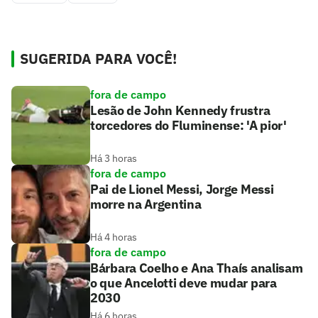
SUGERIDA PARA VOCÊ!
fora de campo
Lesão de John Kennedy frustra
torcedores do Fluminense: 'A pior'
Há 3 horas
fora de campo
Pai de Lionel Messi, Jorge Messi
morre na Argentina
Há 4 horas
fora de campo
Bárbara Coelho e Ana Thaís analisam
o que Ancelotti deve mudar para
2030
Há 6 horas