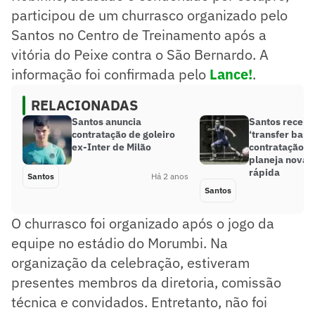
participou de um churrasco organizado pelo
Santos no Centro de Treinamento após a
vitória do Peixe contra o São Bernardo. A
informação foi confirmada pelo
Lance!
.
RELACIONADAS
Santos anuncia
Santos recebe
contratação de goleiro
‘transfer ban’
ex-Inter de Milão
contratação d
planeja nova 
rápida
Santos
Há 2 anos
Santos
O churrasco foi organizado após o jogo da
equipe no estádio do Morumbi. Na
organização da celebração, estiveram
presentes membros da diretoria, comissão
técnica e convidados. Entretanto, não foi