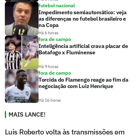
futebol nacional
Impedimento semiautomático: veja
as diferenças no futebol brasileiro e
na Copa
Há 6 horas
fora de campo
Inteligência artificial crava placar de
Botafogo x Fluminense
Há 9 horas
fora de campo
Torcida do Flamengo reage ao fim da
negociação com Luiz Henrique
Há 16 horas
MAIS LANCE!
Luis Roberto volta às transmissões em