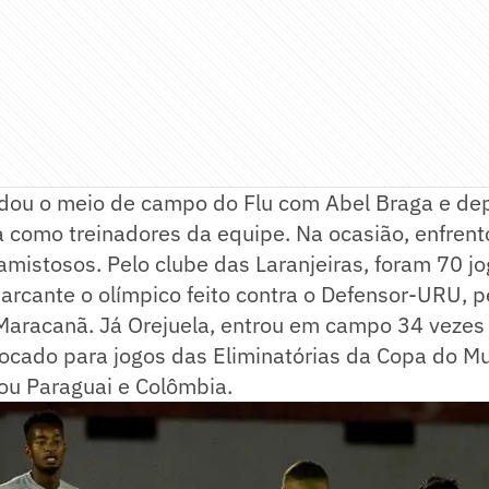
ou o meio de campo do Flu com Abel Braga e de
a como treinadores da equipe. Na ocasião, enfren
istosos. Pelo clube das Laranjeiras, foram 70 jog
rcante o olímpico feito contra o Defensor-URU, p
Maracanã. Já Orejuela, entrou em campo 34 vezes
vocado para jogos das Eliminatórias da Copa do M
ou Paraguai e Colômbia.