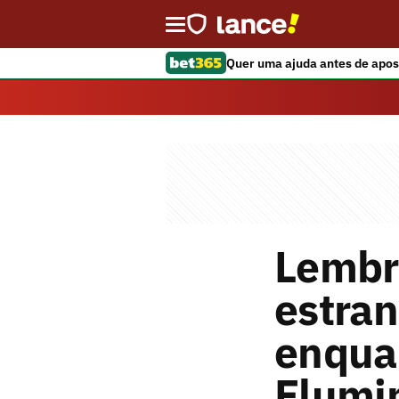
Quer uma ajuda antes de apos
Lembr
estra
enqua
Flumi