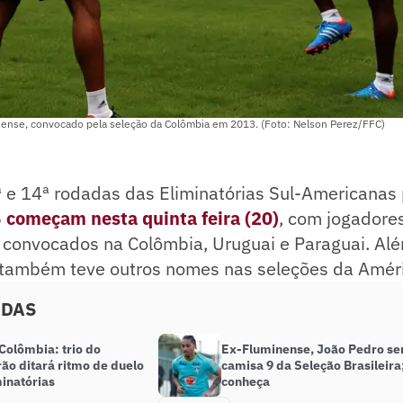
nense, convocado pela seleção da Colômbia em 2013. (Foto: Nelson Perez/FFC)
ª e 14ª rodadas das Eliminatórias Sul-Americanas
6
começam nesta quinta feira (20)
, com jogadore
convocados na Colômbia, Uruguai e Paraguai. Alé
e também teve outros nomes nas seleções da Améri
ADAS
 Colômbia: trio do
Ex-Fluminense, João Pedro se
rão ditará ritmo de duelo
camisa 9 da Seleção Brasileira
minatórias
conheça