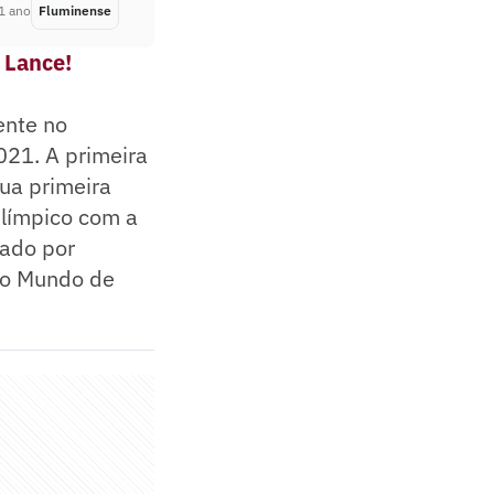
1 ano
Fluminense
Há 1 ano
 Lance!
ente no
021. A primeira
ua primeira
Olímpico com a
nado por
do Mundo de