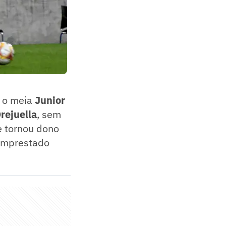
o o meia
Junior
rejuella
, sem
e tornou dono
 emprestado