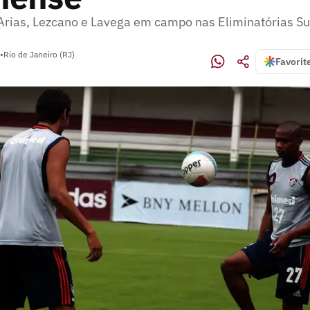
rias, Lezcano e Lavega em campo nas Eliminatórias S
•
Rio de Janeiro (RJ)
Favorit