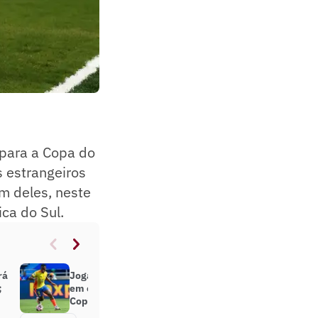
 para a Copa do
s estrangeiros
m deles, neste
ca do Sul.
rá
Jogadores do Fluminense entram
;
em campo pelas Eliminatórias da
Copa do Mundo