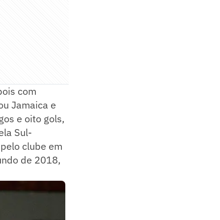
pois com
tou Jamaica e
os e oito gols,
ela Sul-
 pelo clube em
undo de 2018,