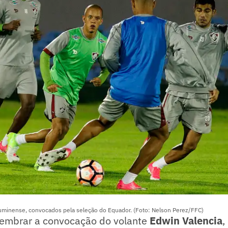
luminense, convocados pela seleção do Equador. (Foto: Nelson Perez/FFC)
elembrar a convocação do volante
Edwin Valencia
,