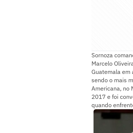
Sornoza comand
Marcelo Oliveir
Guatemala em am
sendo o mais ma
Americana, no 
2017 e foi con
quando enfrent