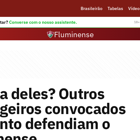
Brasileirão
Tabelas
Vídeo
tar?
Converse com o nosso assistente.
18+ 
Fluminense
a deles? Outros
ngeiros convocados
nto defendiam o
nense