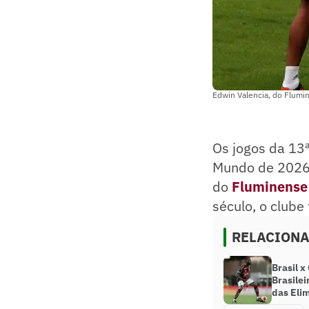
Edwin Valencia, do Flumi
Os jogos da 13
Mundo de 202
do
Fluminense
século, o club
RELACION
Brasil x
Brasilei
das Eli