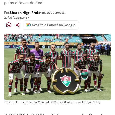
pelas oitavas de final
Por
Sharon Nigri Prais
•
Enviada especial
27/06/2025
19:17
Favorite o Lance! no Google
Time do Fluminense no Mundial de Clubes (Foto: Lucas Merçon/FFC)