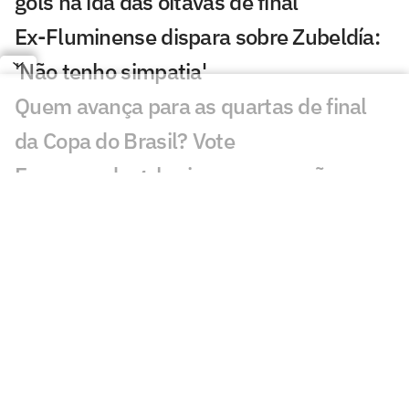
gols na ida das oitavas de final
Ex-Fluminense dispara sobre Zubeldía:
'Não tenho simpatia'
Quem avança para as quartas de final
da Copa do Brasil? Vote
Escassez de gols vira preocupação no
Fluminense de Zubeldía
Vasco x Fluminense lidera audiência na
Copa do Brasil
Fluminense x Vasco vai ter arbitragem
de Copa do Mundo
Análise tática do Guffo: os destaques da