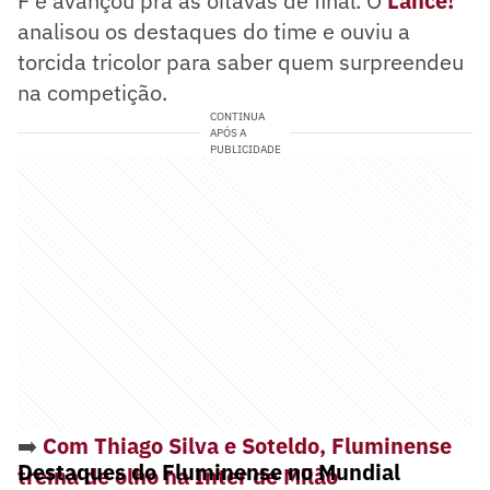
F e avançou pra as oitavas de final. O
Lance!
analisou os destaques do time e ouviu a
torcida tricolor para saber quem surpreendeu
na competição.
CONTINUA
APÓS A
PUBLICIDADE
➡️
Com Thiago Silva e Soteldo, Fluminense
Destaques do Fluminense no Mundial
treina de olho na Inter de Milão