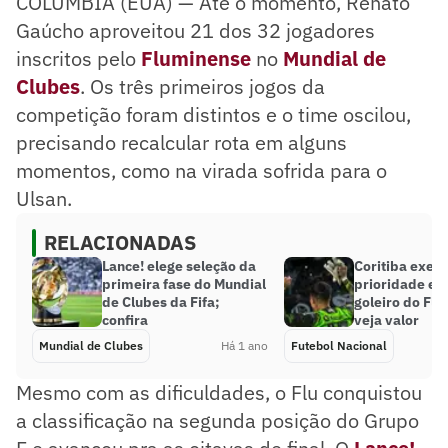
COLÚMBIA (EUA) — Até o momento, Renato
Gaúcho aproveitou 21 dos 32 jogadores
inscritos pelo
Fluminense
no
Mundial de
Clubes
. Os três primeiros jogos da
competição foram distintos e o time oscilou,
precisando recalcular rota em alguns
momentos, como na virada sofrida para o
Ulsan.
RELACIONADAS
Lance! elege seleção da
Coritiba exer
primeira fase do Mundial
prioridade e 
de Clubes da Fifa;
goleiro do Fl
confira
veja valor
Mundial de Clubes
Há 1 ano
Futebol Nacional
Mesmo com as dificuldades, o Flu conquistou
a classificação na segunda posição do Grupo