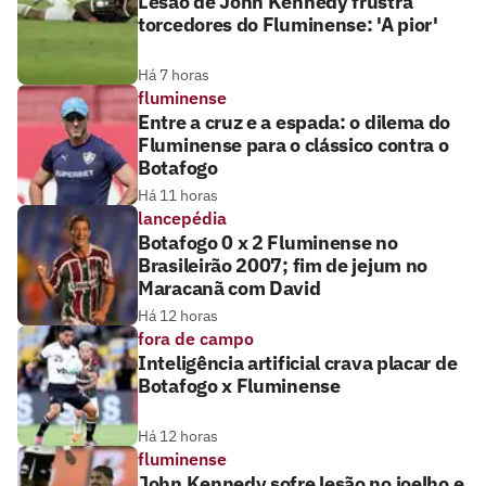
Lesão de John Kennedy frustra
torcedores do Fluminense: 'A pior'
Há 7 horas
fluminense
Entre a cruz e a espada: o dilema do
Fluminense para o clássico contra o
Botafogo
Há 11 horas
lancepédia
Botafogo 0 x 2 Fluminense no
Brasileirão 2007; fim de jejum no
Maracanã com David
Há 12 horas
fora de campo
Inteligência artificial crava placar de
Botafogo x Fluminense
Há 12 horas
fluminense
John Kennedy sofre lesão no joelho e