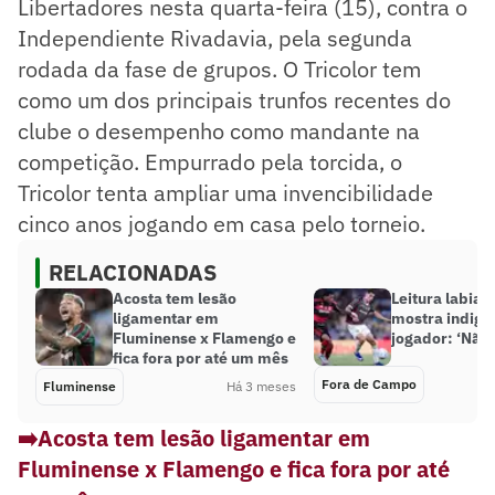
Libertadores nesta quarta-feira (15), contra o
Independiente Rivadavia, pela segunda
rodada da fase de grupos. O Tricolor tem
como um dos principais trunfos recentes do
clube o desempenho como mandante na
competição. Empurrado pela torcida, o
Tricolor tenta ampliar uma invencibilidade
cinco anos jogando em casa pelo torneio.
RELACIONADAS
Acosta tem lesão
Leitura labial 
ligamentar em
mostra indign
Fluminense x Flamengo e
jogador: ‘Não
fica fora por até um mês
Fora de Campo
Fluminense
Há 3 meses
➡️Acosta tem lesão ligamentar em
Fluminense x Flamengo e fica fora por até