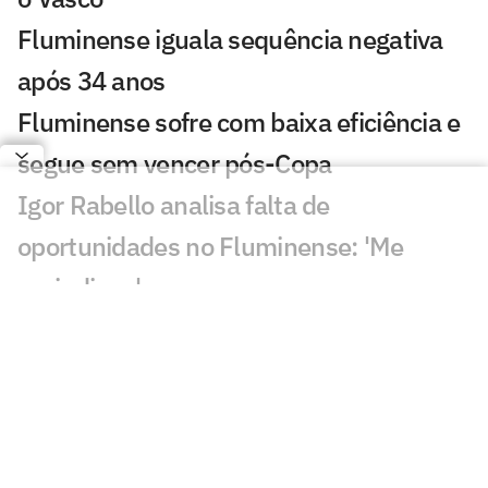
Fluminense iguala sequência negativa
após 34 anos
Fluminense sofre com baixa eficiência e
segue sem vencer pós-Copa
Igor Rabello analisa falta de
oportunidades no Fluminense: 'Me
prejudicou'
Zubeldía destaca solidez defensiva do
Fluminense contra o Vasco: 'Um bom
trabalho'
Fala de Canobbio sobre Ramon Abatti