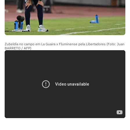
Zubeldía no campo em La Guaira x Fluminense pela Libertadores (Foto: Juan
BARRETO / AFP)