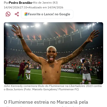
Por
Pedro Brandão
•
Rio de Janeiro (RJ)
14/04/2026
17:33
•
Atualizado em
14/04/2026
Favorite o Lance! no Google
John Kennedy comemora título do Fluminense na Libertadores 2023 contra
o Boca Juniors (Foto: Marcelo Gonçalves/ Fluminense FC)
O Fluminense estreia no Maracanã pela