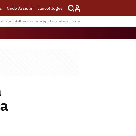
s
Onde Assistir
Lance! Jogos
Ministério da Fazenda adverte: Aposta não é investimento
á
ja