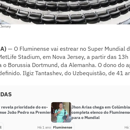
 Jersey
A)
— O Fluminense vai estrear no Super Mundial d
 MetLife Stadium, em Nova Jersey, a partir das 13h 
ta o Borussia Dortmund, da Alemanha. O dono do a
 definido. Ilgiz Tantashev, do Uzbequistão, de 41 a
ADAS
 revela prioridade do ex-
Jhon Arias chega em Colúmbia
nse João Pedro na Premier
completa elenco do Fluminens
para o Mundial
l
Há 1 ano
Fluminense
Há 