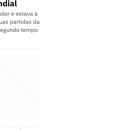
ndial
olor e estava à
uas partidas da
o segundo tempo