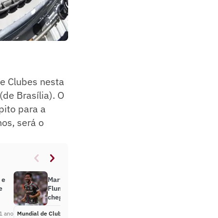
e Clubes nesta
(de Brasília). O
pito para a
nos, será o
 e
Martinelli projeta estreia do
e
Fluminense no Mundial e elogia
chegada de Renato: ‘Clima leve’
1 ano
Mundial de Clubes
Há 1 ano