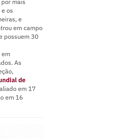
 por mais
 e os
eiras, e
entrou em campo
ue possuem 30
r em
ados. As
eção,
undial de
valiado em 17
ado em 16