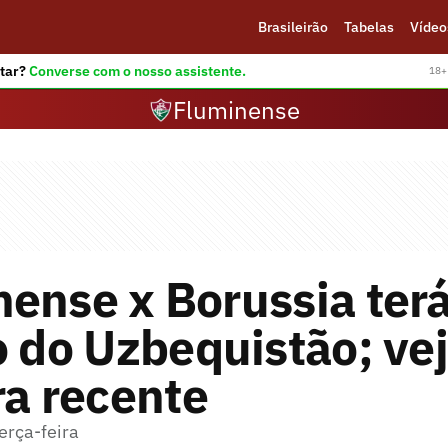
Brasileirão
Tabelas
Vídeo
tar?
Converse com o nosso assistente.
18+ 
Fluminense
ense x Borussia ter
o do Uzbequistão; ve
ra recente
erça-feira