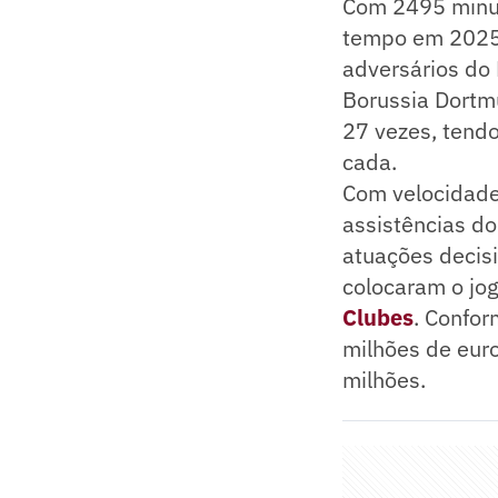
Com 2495 minut
tempo em 2025 e
adversários do 
Borussia Dortm
27 vezes, tend
cada.
Com velocidade,
assistências do
atuações decis
colocaram o jo
Clubes
. Confor
milhões de euro
milhões.