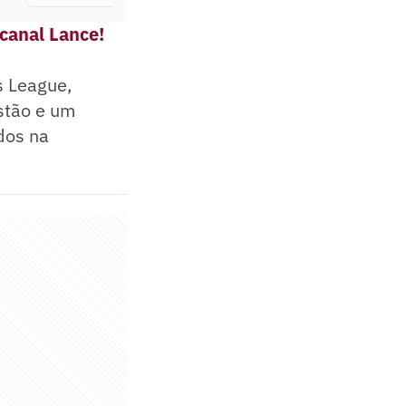
 canal Lance!
s League,
stão e um
dos na