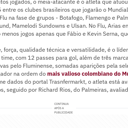
os jogados, o meia-atacante é o atleta que atuou
ntre os clubes brasileiros que jogarão o Mundial
Flu na fase de grupos - Botafogo, Flamengo e Palm
und, Mamelodi Sundowns e Ulsan. No Flu, Arias 
o menos jogos apenas que Fábio e Kevin Serna, q
 força, qualidade técnica e versatilidade, é o líde
 time, com 12 passes para gol, além de três marc
ivas pelo Fluminense, somadas aparições pela sel
gador na ordem do
mais valioso colombiano do M
me dados do portal Trasnfermarkt, o atleta está a
s, seguido por Richard Rios, do Palmeiras, avali
CONTINUA
APÓS A
PUBLICIDADE