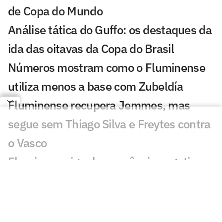
de Copa do Mundo
Análise tática do Guffo: os destaques da
ida das oitavas da Copa do Brasil
Números mostram como o Fluminense
utiliza menos a base com Zubeldía
Fluminense recupera Jemmes, mas
segue sem Thiago Silva e Freytes contra
o Vasco
Fluminense iguala sequência negativa
após 34 anos
Fluminense sofre com baixa eficiência e
segue sem vencer pós-Copa