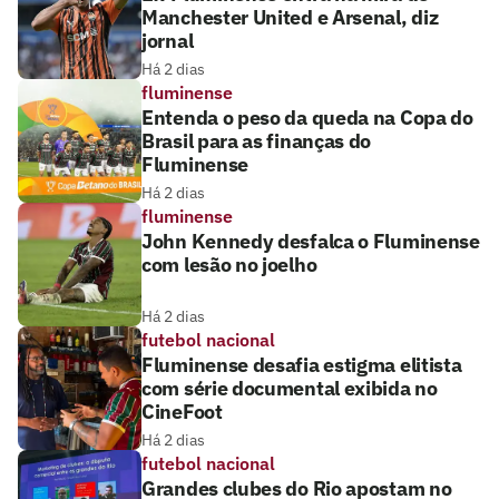
Manchester United e Arsenal, diz
jornal
Há 2 dias
fluminense
Entenda o peso da queda na Copa do
Brasil para as finanças do
Fluminense
Há 2 dias
fluminense
John Kennedy desfalca o Fluminense
com lesão no joelho
Há 2 dias
futebol nacional
Fluminense desafia estigma elitista
com série documental exibida no
CineFoot
Há 2 dias
futebol nacional
Grandes clubes do Rio apostam no