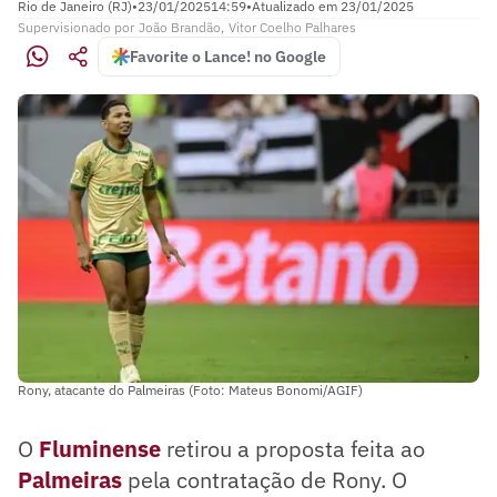
Rio de Janeiro (RJ)
•
23/01/2025
14:59
•
Atualizado em
23/01/2025
Supervisionado
por
João Brandão
,
Vitor Coelho Palhares
Favorite o Lance! no Google
Rony, atacante do Palmeiras (Foto: Mateus Bonomi/AGIF)
O
Fluminense
retirou a proposta feita ao
Palmeiras
pela contratação de Rony. O