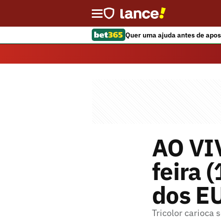
Quer uma ajuda antes de apos
AO VI
feira 
dos E
Tricolor carioca 