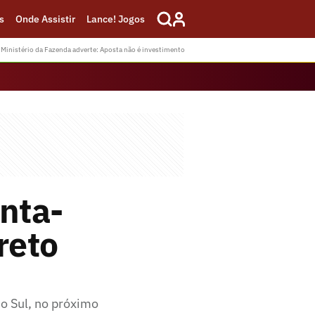
s
Onde Assistir
Lance! Jogos
Ministério da Fazenda adverte: Aposta não é investimento
nta-
reto
do Sul, no próximo