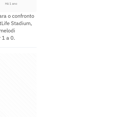
Há 1 ano
ra o confronto
Life Stadium,
amelodi
 1 a 0.