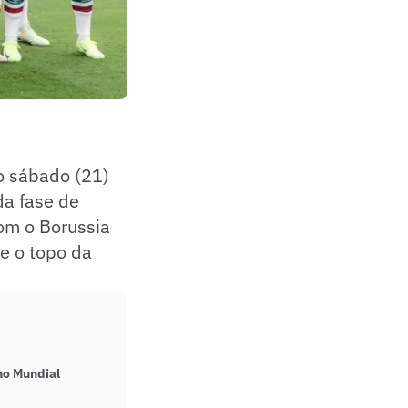
 sábado (21)
da fase de
om o Borussia
 e o topo da
no Mundial