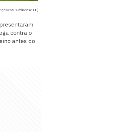
onçalves/Fluminense FC)
 apresentaram
oga contra o
reino antes do