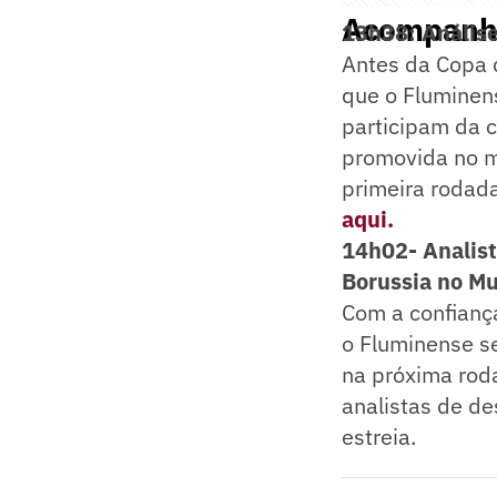
Acompanhe
13h38: Anális
Antes da Copa 
que o Fluminens
participam da c
promovida no m
primeira rodada
aqui.
14h02- Analist
Borussia no Mu
Com a confiança
o Fluminense s
na próxima roda
analistas de d
estreia.