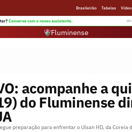
Brasileirão
Tabelas
Vídeo
tar?
Converse com o nosso assistente.
18+ 
Fluminense
VO: acompanhe a qui
(19) do Fluminense di
UA
segue preparação para enfrentar o Ulsan HD, da Coreia 