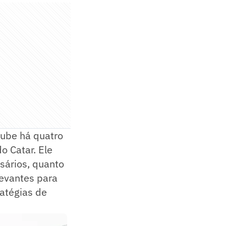
lube há quatro
o Catar. Ele
rsários, quanto
levantes para
ratégias de