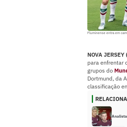
Fluminense entra em camp
NOVA JERSEY 
para enfrentar 
grupos do
Mund
Dortmund, da Al
classificação e
RELACION
Analist