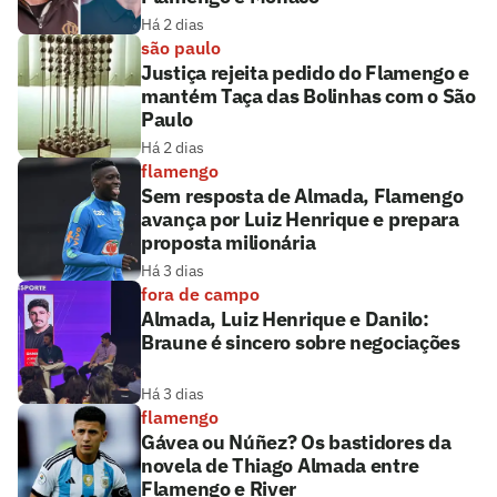
Há 2 dias
são paulo
Justiça rejeita pedido do Flamengo e
mantém Taça das Bolinhas com o São
Paulo
Há 2 dias
flamengo
Sem resposta de Almada, Flamengo
avança por Luiz Henrique e prepara
proposta milionária
Há 3 dias
fora de campo
Almada, Luiz Henrique e Danilo:
Braune é sincero sobre negociações
Há 3 dias
flamengo
Gávea ou Núñez? Os bastidores da
novela de Thiago Almada entre
Flamengo e River