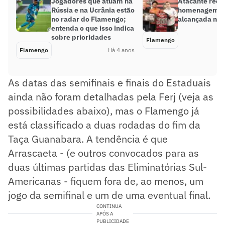
Jogadores que atuam na
Atacante rece
Rússia e na Ucrânia estão
homenagem p
no radar do Flamengo;
alcançada no
entenda o que isso indica
sobre prioridades
Flamengo
Flamengo
Há 4 anos
As datas das semifinais e finais do Estaduais
ainda não foram detalhadas pela Ferj (veja as
possibilidades abaixo), mas o Flamengo já
está classificado a duas rodadas do fim da
Taça Guanabara. A tendência é que
Arrascaeta - (e outros convocados para as
duas últimas partidas das Eliminatórias Sul-
Americanas - fiquem fora de, ao menos, um
jogo da semifinal e um de uma eventual final.
CONTINUA
APÓS A
PUBLICIDADE