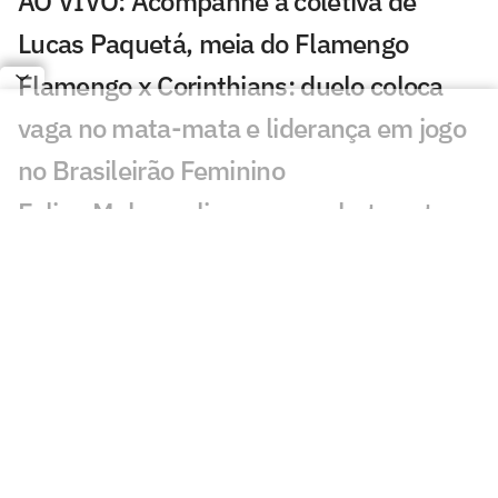
AO VIVO: Acompanhe a coletiva de
Lucas Paquetá, meia do Flamengo
Flamengo x Corinthians: duelo coloca
vaga no mata-mata e liderança em jogo
no Brasileirão Feminino
Felipe Melo analisa novo embate entre
Flamengo e Palmeiras: 'Estratégia'
Abel rebate Flamengo e fala sobre
polêmicas na final da Libertadores:
'Asterisco'
Leila critica nota do Flamengo contra o
Palmeiras e rebate: 'Cara de pau'