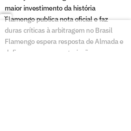
maior investimento da história
Flamengo publica nota oficial e faz
duras críticas à arbitragem no Brasil
Flamengo espera resposta de Almada e
define prazo para negociação
Vitão vive melhor momento no
Flamengo e números explicam
sequência entre os titulares
Flamengo segue com ampla vantagem
sobre o Corinthians no ranking de
torcidas
Por onde anda Valdeir 'The Flash', ex-