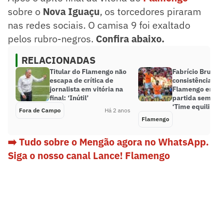
sobre o
Nova Iguaçu
, os torcedores piraram
nas redes sociais. O camisa 9 foi exaltado
pelos rubro-negros.
Confira abaixo.
RELACIONADAS
Titular do Flamengo não
Fabrício Bruno
escapa de crítica de
consistência 
jornalista em vitória na
Flamengo em 
final: ‘Inútil’
partida sem so
‘Time equilib
Fora de Campo
Há 2 anos
Flamengo
➡️ Tudo sobre o Mengão agora no WhatsApp.
Siga o nosso canal Lance! Flamengo