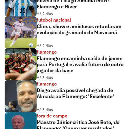
novela de Thiago Almada entre
Flamengo e River
Há 2 dias
futebol nacional
Clima, show e amistosos retardaram
evolução do gramado do Maracanã
Há 2 dias
flamengo
Flamengo encaminha saída de jovem
para Portugal e avalia futuro de outro
jogador da base
Há 3 dias
flamengo
Diego avalia possível chegada de
Almada ao Flamengo: 'Excelente'
Há 3 dias
fora de campo
Maestro Júnior critica José Boto, do
Flamengo: 'Quero ver resultados'