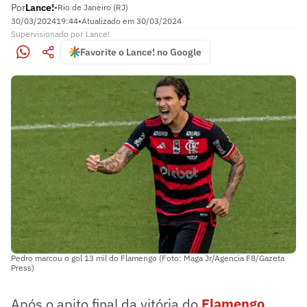
Por
Lance!
•
Rio de Janeiro (RJ)
30/03/2024
19:44
•
Atualizado em
30/03/2024
Supervisionado
por
Lance!
Favorite o Lance! no Google
Pedro marcou o gol 13 mil do Flamengo (Foto: Maga Jr/Agencia F8/Gazeta
Press)
Após o apito final da vitória do
Flamengo