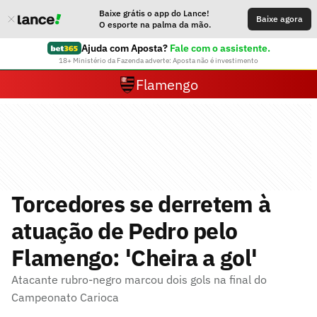
Baixe grátis o app do Lance!
Baixe agora
O esporte na palma da mão.
Ajuda com Aposta?
Fale com o assistente.
18+ Ministério da Fazenda adverte: Aposta não é investimento
Flamengo
Torcedores se derretem à
atuação de Pedro pelo
Flamengo: 'Cheira a gol'
Atacante rubro-negro marcou dois gols na final do
Campeonato Carioca