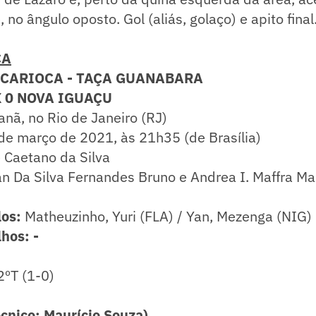
 no ângulo oposto. Gol (aliás, golaço) e apito final
CA
CARIOCA - TAÇA GUANABARA
 0 NOVA IGUAÇU
nã, no Rio de Janeiro (RJ)
de março de 2021, às 21h35 (de Brasília)
 Caetano da Silva
ian Da Silva Fernandes Bruno e Andrea I. Maffra Ma
los:
Matheuzinho, Yuri (FLA) / Yan, Mezenga (NIG)
hos: -
2ºT (1-0)
nico: Maurício Souza)