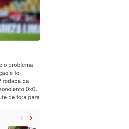
ve o problema
ão e foi
1ª rodada da
sonolento 0x0,
ute de fora para
Flamengo informa que