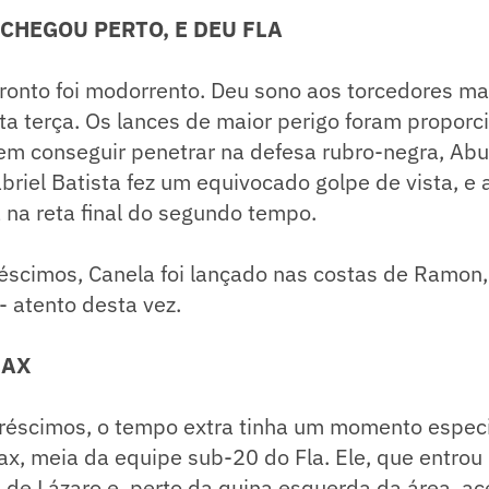
CHEGOU PERTO, E DEU FLA
fronto foi modorrento. Deu sono aos torcedores m
a terça. Os lances de maior perigo foram proporc
em conseguir penetrar na defesa rubro-negra, Abu
briel Batista fez um equivocado golpe de vista, e 
á na reta final do segundo tempo.
réscimos, Canela foi lançado nas costas de Ramon
 - atento desta vez.
MAX
acréscimos, o tempo extra tinha um momento espec
ax, meia da equipe sub-20 do Fla. Ele, que entro
 de Lázaro e, perto da quina esquerda da área, a