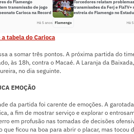
res do Flamengo
Torcedores relatam problemas
tem transmissão de jogo
transmissões da Ferj e FlaTV+ 
eonato Carioca na Record
estreia do Flamengo no Estadu
Há 5 anos
Flamengo
Há 5
 a tabela do Carioca
sa a somar três pontos. A próxima partida do tim
do, às 18h, contra o Macaé. A Laranja da Baixada,
reira, no dia seguinte.
OUCA EMOÇÃO
ade da partida foi carente de emoções. A garotad
trica, a fim de mostrar serviço e explorar o entros
erro em profusão nas tomadas de decisões ofensiv
o que ficou na boa para abrir o placar, mas tocou d