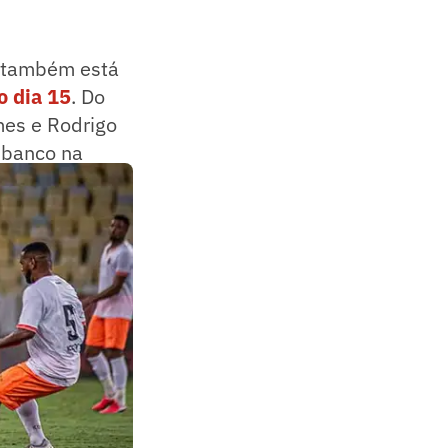
i também está
o dia 15
. Do
mes e Rodrigo
o banco na