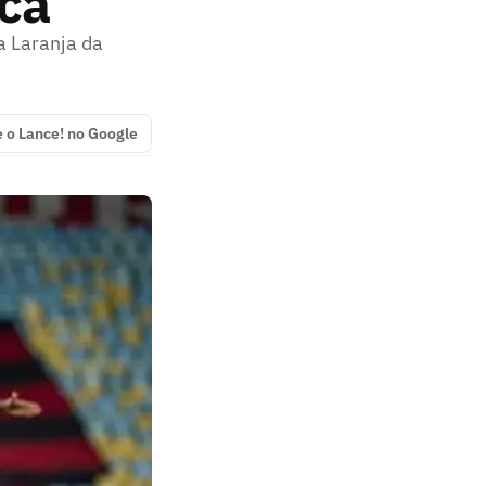
oca
a Laranja da
e o Lance! no Google