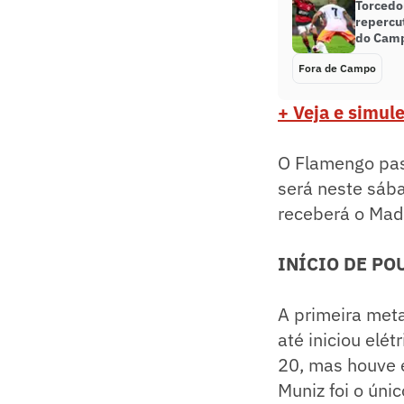
Torcedo
repercu
do Camp
Fora de Campo
+ Veja e simule
O Flamengo pas
será neste sába
receberá o Madu
INÍCIO DE P
A primeira met
até iniciou elé
20, mas houve 
Muniz foi o únic