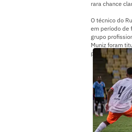
rara chance cla
O técnico do Ru
em período de 
grupo profissio
Muniz foram tit
partida contra 