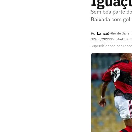
Iguaçu
Sem boa parte do
Baixada com gol n
Por
Lance!
•
Rio de Janeir
02/03/2021
19:54
•
Atuali
Supervisionado
por
Lance