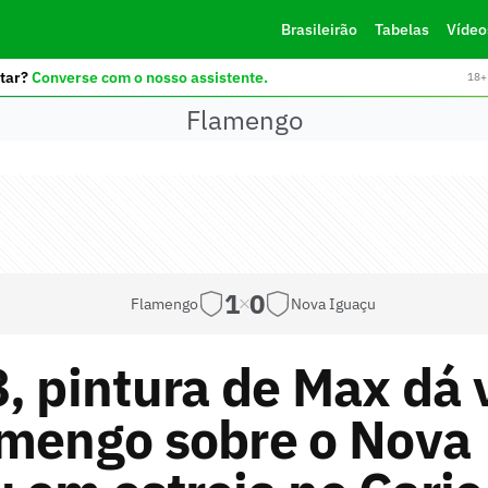
Brasileirão
Tabelas
Vídeo
tar?
Converse com o nosso assistente.
18+ 
Flamengo
1
0
Flamengo
Nova Iguaçu
, pintura de Max dá v
amengo sobre o Nova