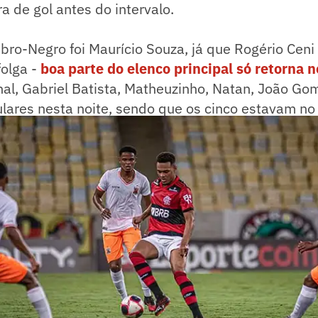
ra de gol antes do intervalo.
bro-Negro foi Maurício Souza, já que Rogério Cen
folga -
boa parte do elenco principal só retorna n
nal, Gabriel Batista, Matheuzinho, Natan, João Go
ulares nesta noite, sendo que os cinco estavam n
o São Paulo, quinta passada, o dia do Octa.