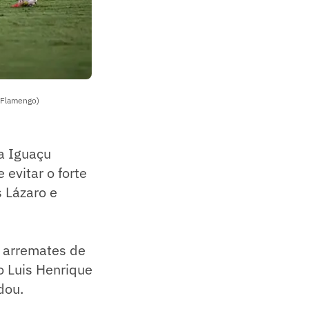
/ Flamengo)
a Iguaçu
evitar o forte
 Lázaro e
e arremates de
o Luis Henrique
dou.