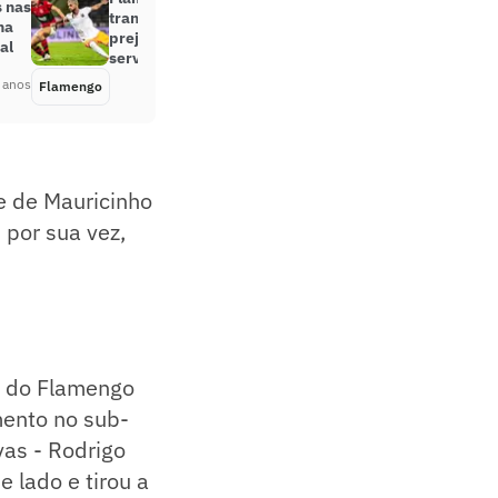
 nas
transmissão da FlaTV+ ‘foi
na
prejudicada por ataque aos
al
servidores da plataforma’
 anos
Flamengo
Há 5 anos
e de Mauricinho
 por sua vez,
a do Flamengo
amento no sub-
as - Rodrigo
e lado e tirou a