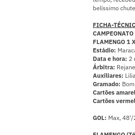
belíssimo chute,
FICHA-TÉCNI
CAMPEONATO 
FLAMENGO 1 X
Estádio:
Maraca
Data e hora:
2 
Árbitra:
Rejane
Auxiliares:
Lil
Gramado:
Bom
Cartões amare
Cartões vermel
GOL:
Max, 48'/
FLAMENGO (Téc