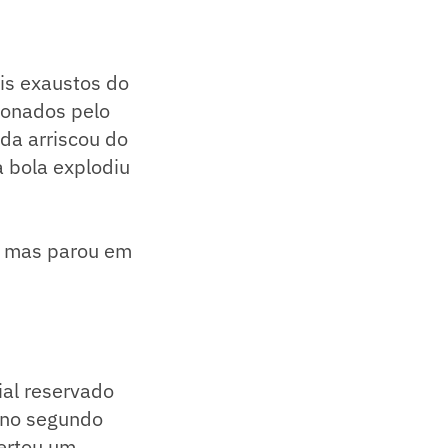
ais exaustos do
ionados pelo
da arriscou do
a bola explodiu
, mas parou em
ial reservado
u no segundo
certou um