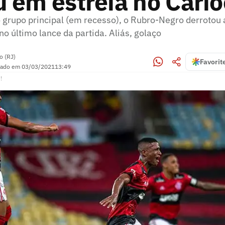
 em estreia no Cari
 grupo principal (em recesso), o Rubro-Negro derrotou 
o último lance da partida. Aliás, golaço
o (RJ)
Favorit
zado em
03/03/2021
13:49
!