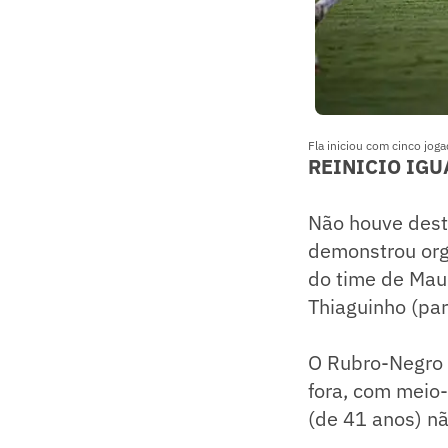
Fla iniciou com cinco jog
REINICIO IGU
Não houve dest
demonstrou orga
do time de Maur
Thiaguinho (par
O Rubro-Negro 
fora, com meio-
(de 41 anos) n