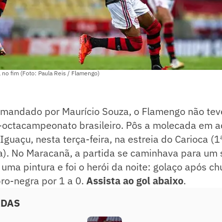
no fim (Foto: Paula Reis / Flamengo)
comandado por Maurício Souza, o Flamengo não te
-octacampeonato brasileiro. Pôs a molecada em aç
Iguaçu, nesta terça-feira, na estreia do Carioca (
). No Maracanã, a partida se caminhava para um 
 uma pintura e foi o herói da noite: golaço após ch
bro-negra por 1 a 0.
Assista ao gol abaixo
.
ADAS