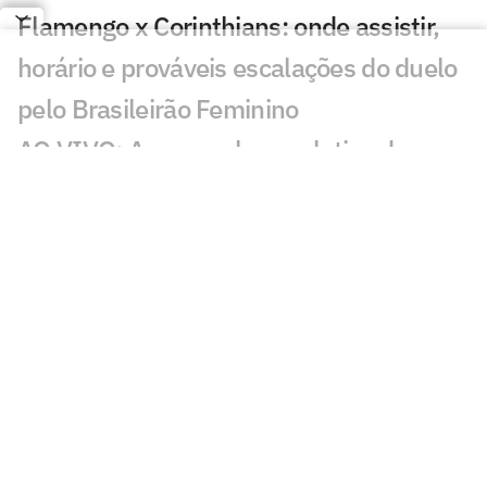
Flamengo x Corinthians: onde assistir,
horário e prováveis escalações do duelo
pelo Brasileirão Feminino
AO VIVO: Acompanhe a coletiva de
Lucas Paquetá, meia do Flamengo
Flamengo x Corinthians: duelo coloca
vaga no mata-mata e liderança em jogo
no Brasileirão Feminino
Felipe Melo analisa novo embate entre
Flamengo e Palmeiras: 'Estratégia'
Abel rebate Flamengo e fala sobre
polêmicas na final da Libertadores: