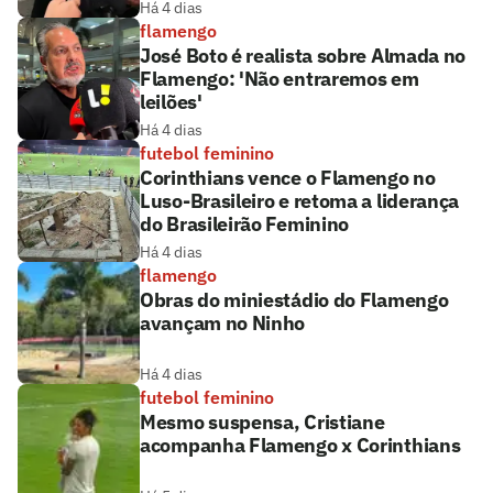
Há 4 dias
flamengo
José Boto é realista sobre Almada no
Flamengo: 'Não entraremos em
leilões'
Há 4 dias
futebol feminino
Corinthians vence o Flamengo no
Luso-Brasileiro e retoma a liderança
do Brasileirão Feminino
Há 4 dias
flamengo
Obras do miniestádio do Flamengo
avançam no Ninho
Há 4 dias
futebol feminino
Mesmo suspensa, Cristiane
acompanha Flamengo x Corinthians