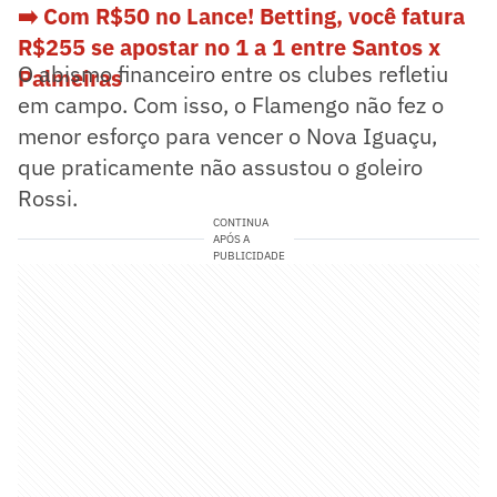
➡️ Com R$50 no Lance! Betting, você fatura
R$255 se apostar no 1 a 1 entre Santos x
O abismo financeiro entre os clubes refletiu
Palmeiras
em campo. Com isso, o Flamengo não fez o
menor esforço para vencer o Nova Iguaçu,
que praticamente não assustou o goleiro
Rossi.
CONTINUA
APÓS A
PUBLICIDADE