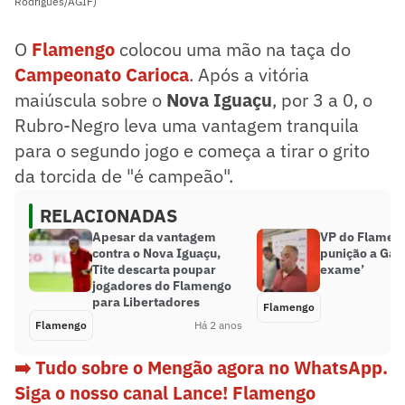
Rodrigues/AGIF)
O
Flamengo
colocou uma mão na taça do
Campeonato Carioca
. Após a vitória
maiúscula sobre o
Nova Iguaçu
, por 3 a 0, o
Rubro-Negro leva uma vantagem tranquila
para o segundo jogo e começa a tirar o grito
da torcida de "é campeão".
RELACIONADAS
Apesar da vantagem
VP do Flameng
contra o Nova Iguaçu,
punição a Gabi
Tite descarta poupar
exame’
jogadores do Flamengo
para Libertadores
Flamengo
Flamengo
Há 2 anos
➡️ Tudo sobre o Mengão agora no WhatsApp.
Siga o nosso canal Lance! Flamengo