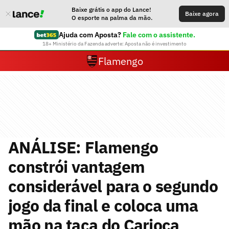
Baixe grátis o app do Lance!
Baixe agora
O esporte na palma da mão.
Ajuda com Aposta?
Fale com o assistente.
18+ Ministério da Fazenda adverte: Aposta não é investimento
Flamengo
ANÁLISE: Flamengo
constrói vantagem
considerável para o segundo
jogo da final e coloca uma
mão na taça do Carioca