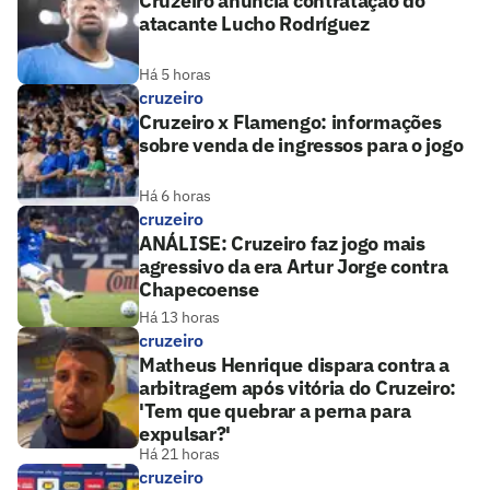
Cruzeiro anuncia contratação do
atacante Lucho Rodríguez
Há 5 horas
cruzeiro
Cruzeiro x Flamengo: informações
sobre venda de ingressos para o jogo
Há 6 horas
cruzeiro
ANÁLISE: Cruzeiro faz jogo mais
agressivo da era Artur Jorge contra
Chapecoense
Há 13 horas
cruzeiro
Matheus Henrique dispara contra a
arbitragem após vitória do Cruzeiro:
'Tem que quebrar a perna para
expulsar?'
Há 21 horas
cruzeiro