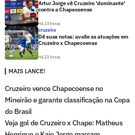
Artur Jorge vê Cruzeiro 'dominante'
contra a Chapecoense
Há 23 horas
cruzeiro
Dê suas notas: avalie as atuações em
Cruzeiro x Chapecoense
Há 23 horas
MAIS LANCE!
Cruzeiro vence Chapecoense no
Mineirão e garante classificação na Copa
do Brasil
Veja gol de Cruzeiro x Chape: Matheus
Henrique e Kaio Jorge marcam