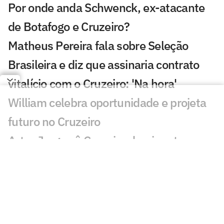
Por onde anda Schwenck, ex-atacante
de Botafogo e Cruzeiro?
Matheus Pereira fala sobre Seleção
Brasileira e diz que assinaria contrato
vitalício com o Cruzeiro: 'Na hora'
William celebra oportunidade e projeta
futuro no Cruzeiro
Artur Jorge vê Cruzeiro dominante em
vitória sobre o Coritiba
Matheus Pereira comenta fase artilheira
no Cruzeiro e analisa vitória
Matheus Pereira decide, e Cruzeiro