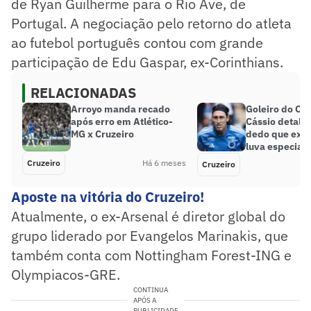
de Ryan Guilherme para o Rio Ave, de
Portugal. A negociação pelo retorno do atleta
ao futebol português contou com grande
participação de Edu Gaspar, ex-Corinthians.
RELACIONADAS
Arroyo manda recado
Goleiro do Cru
após erro em Atlético-
Cássio detalha
MG x Cruzeiro
dedo que exig
luva especial
Cruzeiro
Há 6 meses
Cruzeiro
Aposte na vitória do Cruzeiro!
Atualmente, o ex-Arsenal é diretor global do
grupo liderado por Evangelos Marinakis, que
também conta com Nottingham Forest-ING e
Olympiacos-GRE.
CONTINUA
APÓS A
PUBLICIDADE