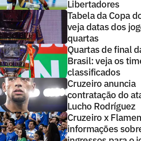
Libertadores
Tabela da Copa do
veja datas dos jo
quartas
Quartas de final 
Brasil: veja os ti
classificados
Cruzeiro anuncia
contratação do at
Lucho Rodríguez
Cruzeiro x Flamen
informações sobr
ingressos para o 