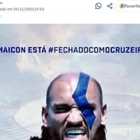
te
Favorit
zado em
25/11/2021
23:53
!