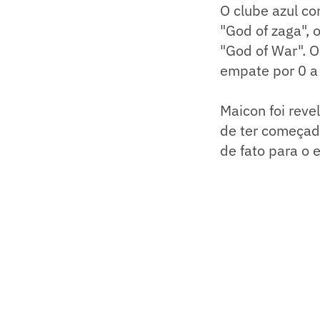
O clube azul co
"God of zaga",
"God of War". O
empate por 0 a 
Maicon foi reve
de ter começado
de fato para o 