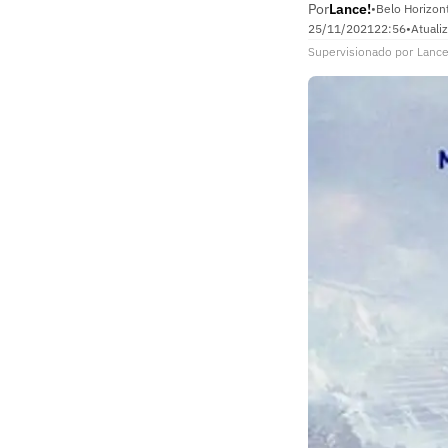
Por
Lance!
•
Belo Horizon
25/11/2021
22:56
•
Atuali
Supervisionado
por
Lance