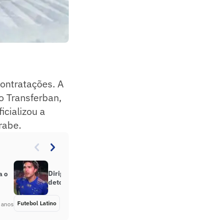
ontratações. A
o Transferban,
icializou a
rabe.
Dirigente de clube sul-americano
a o
detona Marcelo Moreno
Futebol Latino
Há 4 anos
 anos