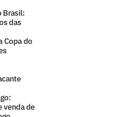
 Brasil:
gos das
da Copa do
mes
acante
go:
e venda de
jogo