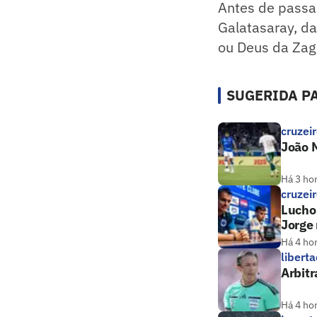
Antes de passar
Galatasaray, da
ou Deus da Zag
SUGERIDA PA
cruzei
João M
Há 3 ho
cruzei
Lucho 
Jorge 
Há 4 ho
libert
Arbitr
Há 4 ho