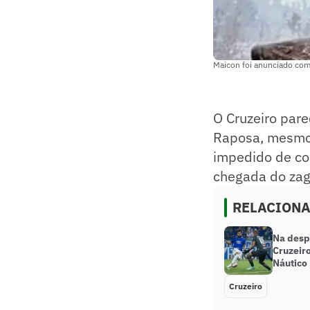
Maicon foi anunciado com
O Cruzeiro par
Raposa, mesmo 
impedido de con
chegada do zagu
RELACION
Na desp
Cruzeir
Náutico 
Cruzeiro