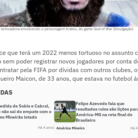
 brincadeira envolvendo o personagem Kratos, do game God of War (Divulgação)
ece que terá um 2022 menos tortuoso no assunto c
sem poder registrar novos jogadores por conta d
tratar pela FIFA por dívidas com outros clubes, of
eiro Maicon, de 33 anos, que estava no futebol á
ADAS
Felipe Azevedo fala que
edida de Sobis e Cabral,
resultados ruins são lições par
o não sai do empate com o
América-MG na reta final do
no Mineirão lotado
Brasileiro
Há 4 anos
América Mineiro
Há 4