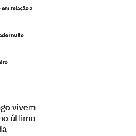
 em relação a
dade muito
iro
ngo vivem
no último
da