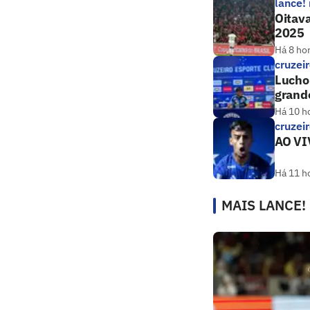
lance!
Oitava
2025
Há 8 ho
cruzei
Lucho 
grand
Há 10 h
cruzei
AO VIV
Há 11 h
MAIS LANCE!