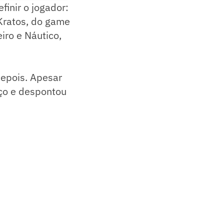
finir o jogador:
Kratos, do game
iro e Náutico,
depois. Apesar
aço e despontou