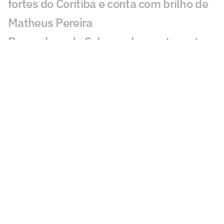
fortes do Coritiba e conta com brilho de
Matheus Pereira
Por onde anda Schwenck, ex-atacante
de Botafogo e Cruzeiro?
Matheus Pereira fala sobre Seleção
Brasileira e diz que assinaria contrato
vitalício com o Cruzeiro: 'Na hora'
William celebra oportunidade e projeta
futuro no Cruzeiro
Artur Jorge vê Cruzeiro dominante em
vitória sobre o Coritiba
Matheus Pereira comenta fase artilheira