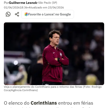
Por
Guilherme Lesnok
•
São Paulo (SP)
01/06/2026
18:36
•
Atualizado em
23/06/2026
Favorite o Lance! no Google
Veja o planejamento do Corinthians para o retorno das férias (Foto: Rodrigo
Coca/Agência Corinthians)
O elenco do
Corinthians
entrou em férias