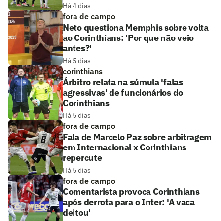
Há 4 dias
fora de campo
Neto questiona Memphis sobre volta
ao Corinthians: 'Por que não veio
antes?'
Há 5 dias
corinthians
Árbitro relata na súmula 'falas
agressivas' de funcionários do
Corinthians
Há 5 dias
fora de campo
Fala de Marcelo Paz sobre arbitragem
em Internacional x Corinthians
repercute
Há 5 dias
fora de campo
Comentarista provoca Corinthians
após derrota para o Inter: 'A vaca
deitou'