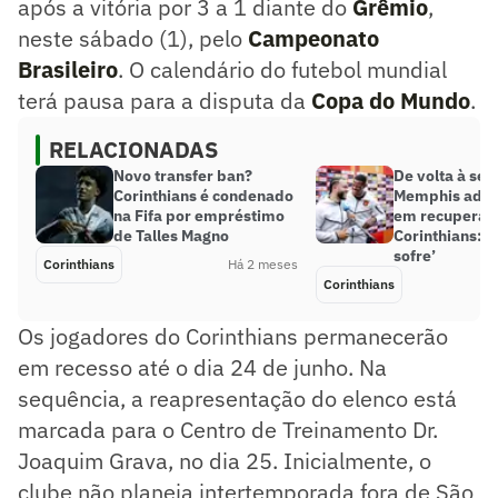
após a vitória por 3 a 1 diante do
Grêmio
,
neste sábado (1), pelo
Campeonato
Brasileiro
. O calendário do futebol mundial
terá pausa para a disputa da
Copa do Mundo
.
RELACIONADAS
Novo transfer ban?
De volta à sel
Corinthians é condenado
Memphis admi
na Fifa por empréstimo
em recuperaç
de Talles Magno
Corinthians: ‘
sofre’
Corinthians
Há 2 meses
Corinthians
Os jogadores do Corinthians permanecerão
em recesso até o dia 24 de junho. Na
sequência, a reapresentação do elenco está
marcada para o Centro de Treinamento Dr.
Joaquim Grava, no dia 25. Inicialmente, o
clube não planeja intertemporada fora de São