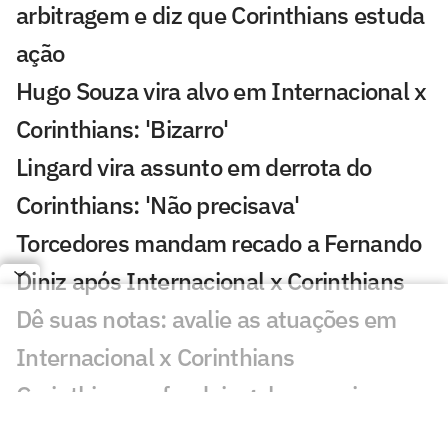
arbitragem e diz que Corinthians estuda
ação
Hugo Souza vira alvo em Internacional x
Corinthians: 'Bizarro'
Lingard vira assunto em derrota do
Corinthians: 'Não precisava'
Torcedores mandam recado a Fernando
Diniz após Internacional x Corinthians
Dê suas notas: avalie as atuações em
Internacional x Corinthians
Corinthians sofre dois gols em seis
minutos e perde para o Inter na Copa do