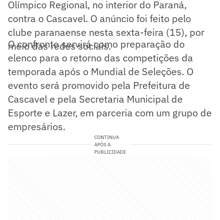
Olímpico Regional, no interior do Paraná,
contra o Cascavel. O anúncio foi feito pelo
clube paranaense nesta sexta-feira (15), por
O confronto servirá como preparação do
meio das redes sociais.
elenco para o retorno das competições da
temporada após o Mundial de Seleções. O
evento será promovido pela Prefeitura de
Cascavel e pela Secretaria Municipal de
Esporte e Lazer, em parceria com um grupo de
empresários.
CONTINUA
APÓS A
PUBLICIDADE