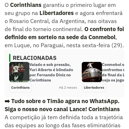
O
Corinthians
garantiu o primeiro lugar em
seu grupo na
Libertadores
e agora enfrentará
o Rosario Central, da Argentina, nas oitavas
de final do torneio continental.
O confronto foi
definido em sorteio na sede da Conmebol
,
em Luque, no Paraguai, nesta sexta-feira (29).
RELACIONADAS
Vaiado e sob pressão,
Conmebol sor
Yuri Alberto é blindado
confrontos da
por Fernando Diniz no
de final da Li
Corinthians
veja os jogos
Corinthians
Há 2 meses
Libertadores
➡️ Tudo sobre o Timão agora no WhatsApp.
Siga o nosso novo canal Lance! Corinthians
A competição já tem definida toda a trajetória
das equipes ao longo das fases eliminatórias