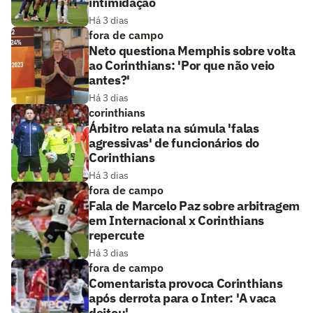
intimidação
Há 3 dias
fora de campo
Neto questiona Memphis sobre volta
ao Corinthians: 'Por que não veio
antes?'
Há 3 dias
corinthians
Árbitro relata na súmula 'falas
agressivas' de funcionários do
Corinthians
Há 3 dias
fora de campo
Fala de Marcelo Paz sobre arbitragem
em Internacional x Corinthians
repercute
Há 3 dias
fora de campo
Comentarista provoca Corinthians
após derrota para o Inter: 'A vaca
deitou'