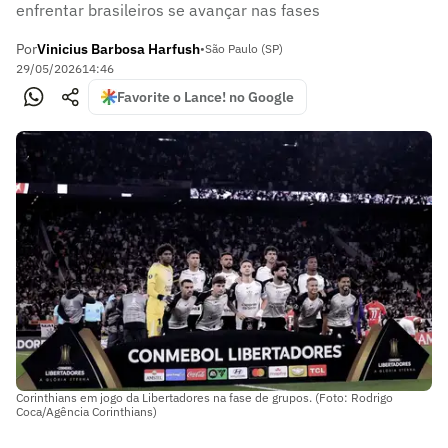
enfrentar brasileiros se avançar nas fases
Por
Vinicius Barbosa Harfush
•
São Paulo (SP)
29/05/2026
14:46
Favorite o Lance! no Google
Corinthians em jogo da Libertadores na fase de grupos. (Foto: Rodrigo
Coca/Agência Corinthians)