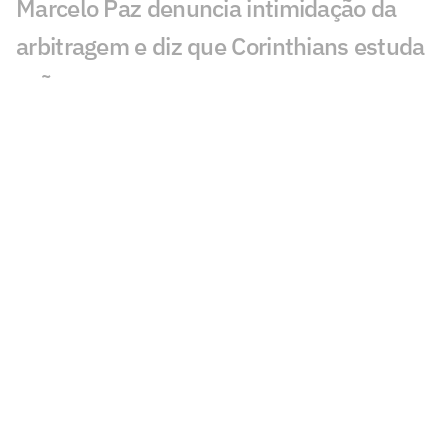
Marcelo Paz denuncia intimidação da
arbitragem e diz que Corinthians estuda
ação
Hugo Souza vira alvo em Internacional x
Corinthians: 'Bizarro'
Lingard vira assunto em derrota do
Corinthians: 'Não precisava'
Torcedores mandam recado a Fernando
Diniz após Internacional x Corinthians
Dê suas notas: avalie as atuações em
Internacional x Corinthians
Corinthians sofre dois gols em seis