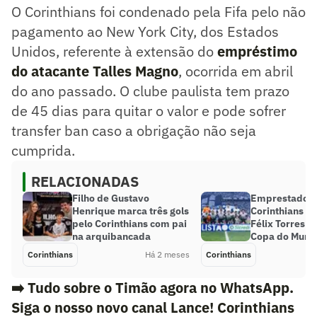
O Corinthians foi condenado pela Fifa pelo não
pagamento ao New York City, dos Estados
Unidos, referente à extensão do
empréstimo
do atacante Talles Magno
, ocorrida em abril
do ano passado. O clube paulista tem prazo
de 45 dias para quitar o valor e pode sofrer
transfer ban caso a obrigação não seja
cumprida.
RELACIONADAS
Filho de Gustavo
Emprestado p
Henrique marca três gols
Corinthians ao
pelo Corinthians com pai
Félix Torres d
na arquibancada
Copa do Mund
Corinthians
Há 2 meses
Corinthians
➡️ Tudo sobre o Timão agora no WhatsApp.
Siga o nosso novo canal Lance! Corinthians