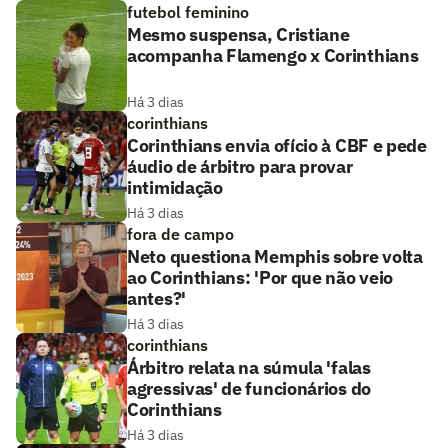
futebol feminino
Mesmo suspensa, Cristiane
acompanha Flamengo x Corinthians
Há 3 dias
corinthians
Corinthians envia ofício à CBF e pede
áudio de árbitro para provar
intimidação
Há 3 dias
fora de campo
Neto questiona Memphis sobre volta
ao Corinthians: 'Por que não veio
antes?'
Há 3 dias
corinthians
Árbitro relata na súmula 'falas
agressivas' de funcionários do
Corinthians
Há 3 dias