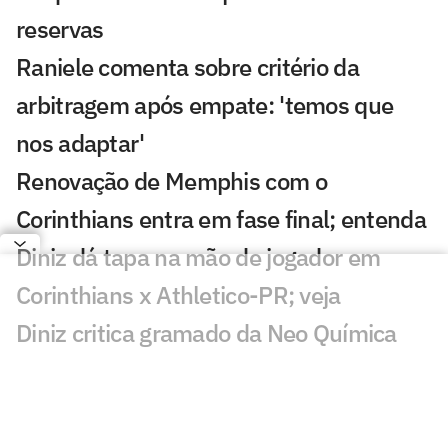
reservas
Raniele comenta sobre critério da
arbitragem após empate: 'temos que
nos adaptar'
Renovação de Memphis com o
Corinthians entra em fase final; entenda
Diniz dá tapa na mão de jogador em
Corinthians x Athletico-PR; veja
Diniz critica gramado da Neo Química
Arena e faz cobrança: 'Pior desde a
inauguração'
Dê suas notas: avalie os jogadores do