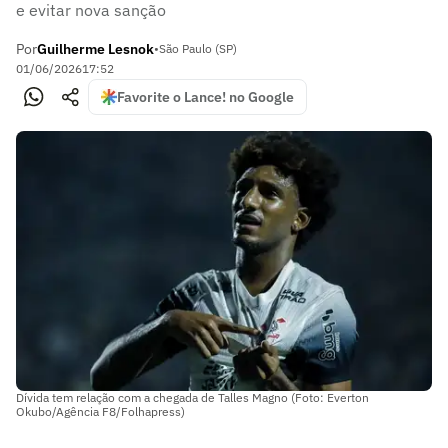
e evitar nova sanção
Por
Guilherme Lesnok
•
São Paulo (SP)
01/06/2026
17:52
Favorite o Lance! no Google
Dívida tem relação com a chegada de Talles Magno (Foto: Everton
Okubo/Agência F8/Folhapress)