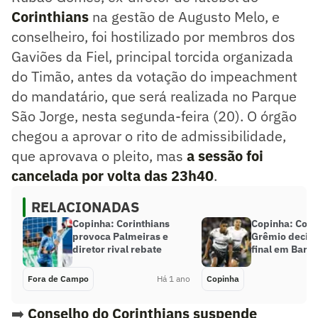
Corinthians
na gestão de Augusto Melo, e
conselheiro, foi hostilizado por membros dos
Gaviões da Fiel, principal torcida organizada
do Timão, antes da votação do impeachment
do mandatário, que será realizada no Parque
São Jorge, nesta segunda-feira (20). O órgão
chegou a aprovar o rito de admissibilidade,
que aprovava o pleito, mas
a sessão foi
cancelada por volta das 23h40
.
RELACIONADAS
Copinha: Corinthians
Copinha: Cori
provoca Palmeiras e
Grêmio decid
diretor rival rebate
final em Barue
Fora de Campo
Há 1 ano
Copinha
➡️
Conselho do Corinthians suspende