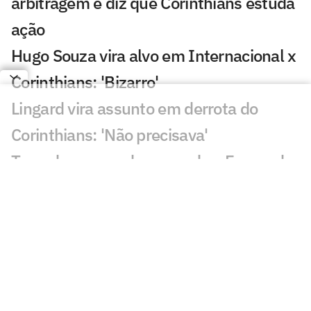
arbitragem e diz que Corinthians estuda
ação
Hugo Souza vira alvo em Internacional x
Corinthians: 'Bizarro'
Lingard vira assunto em derrota do
Corinthians: 'Não precisava'
Torcedores mandam recado a Fernando
Diniz após Internacional x Corinthians
Dê suas notas: avalie as atuações em
Internacional x Corinthians
Corinthians sofre dois gols em seis
minutos e perde para o Inter na Copa do