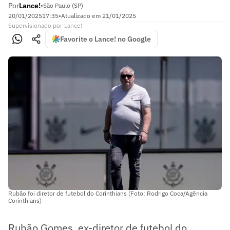
Por
Lance!
•
São Paulo (SP)
20/01/2025
17:35
•
Atualizado em
21/01/2025
Supervisionado
por
Lance!
Favorite o Lance! no Google
Rubão foi diretor de futebol do Corinthians (Foto: Rodrigo Coca/Agência
Corinthians)
Rubão Gomes, ex-diretor de futebol do