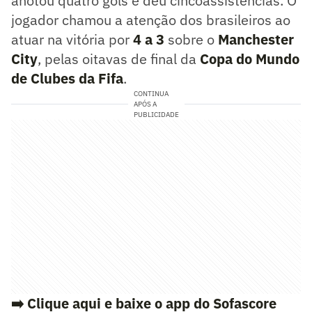
anotou quatro gols e deu cincoassistências. O
jogador chamou a atenção dos brasileiros ao
atuar na vitória por
4 a 3
sobre o
Manchester
City
, pelas oitavas de final da
Copa do Mundo
de Clubes da Fifa
.
CONTINUA
APÓS A
PUBLICIDADE
➡️ Clique aqui e baixe o app do Sofascore