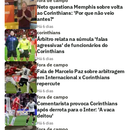
fora de campo
Neto questiona Memphis sobre volta
ao Corinthians: 'Por que não veio
antes?'
Há 6 dias
corinthians
Árbitro relata na súmula 'falas
agressivas' de funcionários do
Corinthians
Há 6 dias
fora de campo
Fala de Marcelo Paz sobre arbitragem
em Internacional x Corinthians
repercute
Há 6 dias
fora de campo
Comentarista provoca Corinthians
após derrota para o Inter: 'A vaca
deitou'
Há 6 dias
fora de campo