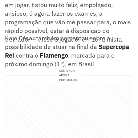
em jogar. Estou muito feliz, empolgado,
ansioso, é agora fazer os exames, a
programação que vão me passar para, o mais
rápido possível, estar à disposição do
Kaio César também comentou sobre a
treinador — disse o jogador em zona mista.
possibilidade de atuar na final da
Supercopa
Rei
contra o
Flamengo
, marcada para o
próximo domingo (1º), em Brasíl
CONTINUA
APÓS A
PUBLICIDADE