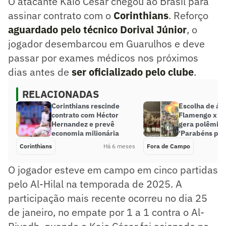
O atacante Kaio César chegou ao Brasil para
assinar contrato com o
Corinthians
. Reforço
aguardado pelo técnico Dorival Júnior
, o
jogador desembarcou em Guarulhos e deve
passar por exames médicos nos próximos
dias antes de
ser oficializado pelo clube
.
RELACIONADAS
Corinthians rescinde
Escolha de árb
contrato com Héctor
Flamengo x Co
Hernandez e prevê
gera polêmica
economia milionária
‘Parabéns pelo
Corinthians
Há 6 meses
Fora de Campo
O jogador esteve em campo em cinco partidas
pelo Al-Hilal na temporada de 2025. A
participação mais recente ocorreu no dia 25
de janeiro, no empate por 1 a 1 contra o Al-