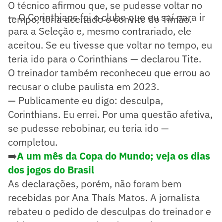
O técnico afirmou que, se pudesse voltar no
— O Corinthians foi o clube que eu saí para ir
tempo, teria aceitado o convite do Timão.
para a Seleção e, mesmo contrariado, ele
aceitou. Se eu tivesse que voltar no tempo, eu
teria ido para o Corinthians — declarou Tite.
O treinador também reconheceu que errou ao
recusar o clube paulista em 2023.
— Publicamente eu digo: desculpa,
Corinthians. Eu errei. Por uma questão afetiva,
se pudesse rebobinar, eu teria ido —
completou.
➡️
A um mês da Copa do Mundo; veja os dias
dos jogos do Brasil
As declarações, porém, não foram bem
recebidas por Ana Thaís Matos. A jornalista
rebateu o pedido de desculpas do treinador e