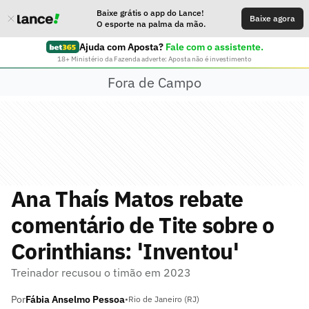
Baixe grátis o app do Lance!
Baixe agora
O esporte na palma da mão.
Ajuda com Aposta?
Fale com o assistente.
18+ Ministério da Fazenda adverte: Aposta não é investimento
Fora de Campo
Ana Thaís Matos rebate
comentário de Tite sobre o
Corinthians: 'Inventou'
Treinador recusou o timão em 2023
Por
Fábia Anselmo Pessoa
•
Rio de Janeiro (RJ)