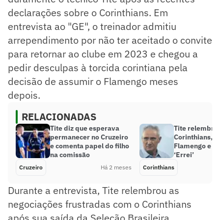
declarações sobre o Corinthians. Em
entrevista ao "GE", o treinador admitiu
arrependimento por não ter aceitado o convite
para retornar ao clube em 2023 e chegou a
pedir desculpas à torcida corintiana pela
decisão de assumir o Flamengo meses
depois.
RELACIONADAS
Tite diz que esperava
Tite relembra 
permanecer no Cruzeiro
Corinthians, a
e comenta papel do filho
Flamengo e d
na comissão
‘Errei’
Cruzeiro
Há 2 meses
Corinthians
Durante a entrevista, Tite relembrou as
negociações frustradas com o Corinthians
após sua saída da Seleção Brasileira.