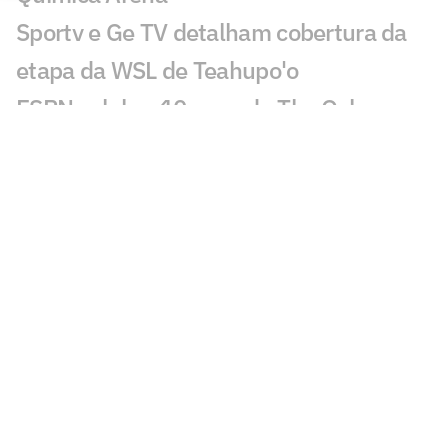
Sportv e Ge TV detalham cobertura da
etapa da WSL de Teahupo'o
ESPN celebra 10 anos do The Ocho com
mais de 70 horas de esportes inusitados
Morre Geraldão, ex-atacante bicampeão
paulista pelo Corinthians, aos 77 anos
Europeus reagem a decisão do Real
Madrid sobre Vini Jr: 'Realmente'
Jogos da Copa do Brasil impulsionam
audiência da TV Globo
Desimpedidos entra no top 10 da Kings