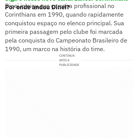
Dinei iniciou sua carreira profissional no
Por onde andou Dinei?
Corinthians em 1990, quando rapidamente
conquistou espaço no elenco principal. Sua
primeira passagem pelo clube foi marcada
pela conquista do Campeonato Brasileiro de
1990, um marco na história do time.
CONTINUA
APÓS A
PUBLICIDADE