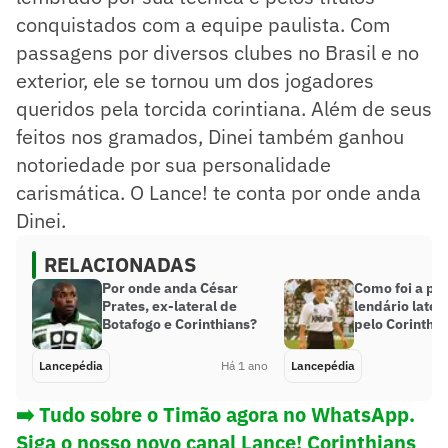
conquistados com a equipe paulista. Com
passagens por diversos clubes no Brasil e no
exterior, ele se tornou um dos jogadores
queridos pela torcida corintiana. Além de seus
feitos nos gramados, Dinei também ganhou
notoriedade por sua personalidade
carismática. O Lance! te conta por onde anda
Dinei.
RELACIONADAS
Por onde anda César
Como foi a p
Prates, ex-lateral de
lendário later
Botafogo e Corinthians?
pelo Corinthia
Lancepédia
Há 1 ano
Lancepédia
➡️ Tudo sobre o Timão agora no WhatsApp.
Siga o nosso novo canal Lance! Corinthians