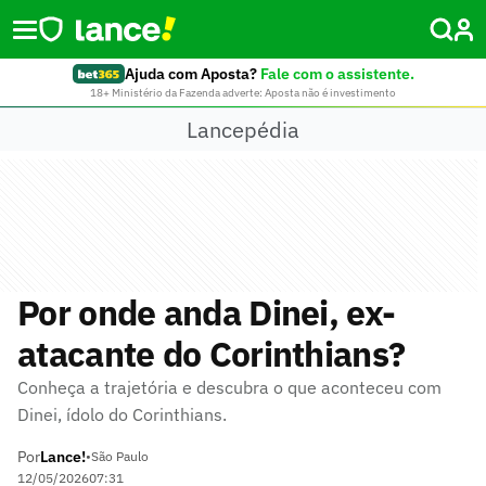
Ajuda com Aposta?
Fale com o assistente.
18+ Ministério da Fazenda adverte: Aposta não é investimento
Lancepédia
Por onde anda Dinei, ex-
atacante do Corinthians?
Conheça a trajetória e descubra o que aconteceu com
Dinei, ídolo do Corinthians.
Por
Lance!
•
São Paulo
12/05/2026
07:31