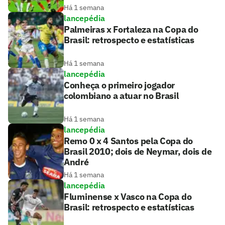
Há 1 semana
lancepédia
Palmeiras x Fortaleza na Copa do
Brasil: retrospecto e estatísticas
Há 1 semana
lancepédia
Conheça o primeiro jogador
colombiano a atuar no Brasil
Há 1 semana
lancepédia
Remo 0 x 4 Santos pela Copa do
Brasil 2010; dois de Neymar, dois de
André
Há 1 semana
lancepédia
Fluminense x Vasco na Copa do
Brasil: retrospecto e estatísticas