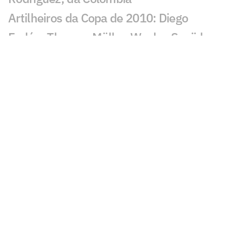
Artilheiros da Copa de 2010: Diego
Forlán, Thomas Müller, Wesley Sneijder
e David Villa
Artilheiro da Copa de 2006: Miroslav
Klose, da Alemanha
Final da Copa de 1990: Alemanha
impede o tri da Argentina na Itália
Final da Copa de 1978: Em casa,
Argentina realiza sonho e é campeã do
mundo
Final da Copa de 1930: Uruguai bate