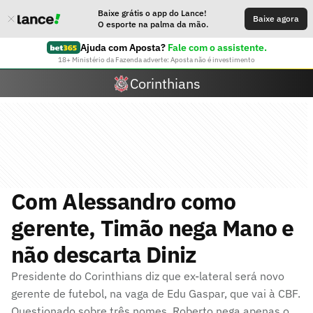
Baixe grátis o app do Lance!
Baixe agora
O esporte na palma da mão.
Ajuda com Aposta?
Fale com o assistente.
18+ Ministério da Fazenda adverte: Aposta não é investimento
Corinthians
Com Alessandro como
gerente, Timão nega Mano e
não descarta Diniz
Presidente do Corinthians diz que ex-lateral será novo
gerente de futebol, na vaga de Edu Gaspar, que vai à CBF.
Questionado sobre três nomes, Roberto nega apenas o