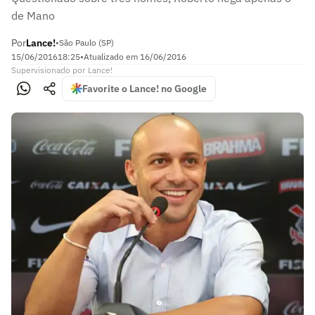
de Mano
Por
Lance!
•
São Paulo (SP)
15/06/2016
18:25
•
Atualizado em
16/06/2016
Supervisionado
por
Lance!
Favorite o Lance! no Google