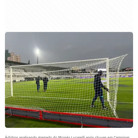
Árbitros analisando gramado do Moisés Lucarelli após chuvas em Campinas