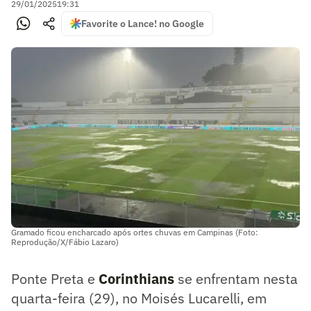
29/01/2025
19:31
Favorite o Lance! no Google
Gramado ficou encharcado após ortes chuvas em Campinas (Foto:
Reprodução/X/Fábio Lazaro)
Ponte Preta e
Corinthians
se enfrentam nesta
quarta-feira (29), no Moisés Lucarelli, em