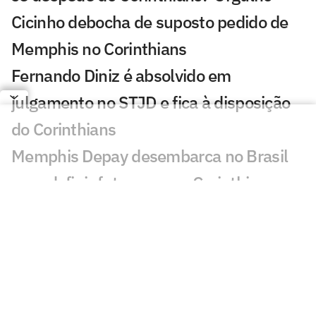
Cicinho debocha de suposto pedido de
Memphis no Corinthians
Fernando Diniz é absolvido em
julgamento no STJD e fica à disposição
do Corinthians
Memphis Depay desembarca no Brasil
para definir futuro com o Corinthians
Copa do Brasil bate recorde negativo de
gols na ida das oitavas de final
Quem avança para as quartas de final
da Copa do Brasil? Vote