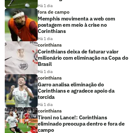
Há 1 dia
fora de campo
Memphis movimenta a web com
postagem em meio à crise no
Corinthians
Há 1 dia
corinthians
Corinthians deixa de faturar valor
milionário com eliminação na Copa do
Brasil
Há 1 dia
corinthians
Garro analisa eliminação do
Corinthians e agradece apoio da
torcida
Há 1 dia
corinthians
Tironi no Lance!: Corinthians
eliminado preocupa dentro e fora de
campo