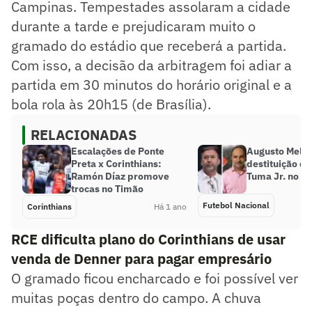
Campinas. Tempestades assolaram a cidade
durante a tarde e prejudicaram muito o
gramado do estádio que receberá a partida.
Com isso, a decisão da arbitragem foi adiar a
partida em 30 minutos do horário original e a
bola rola às 20h15 (de Brasília).
RELACIONADAS
Escalações de Ponte
Augusto Melo
Preta x Corinthians:
destituição d
Ramón Díaz promove
Tuma Jr. no Co
trocas no Timão
Futebol Nacional
Corinthians
Há 1 ano
RCE dificulta plano do Corinthians de usar
venda de Denner para pagar empresário
O gramado ficou encharcado e foi possível ver
muitas poças dentro do campo. A chuva