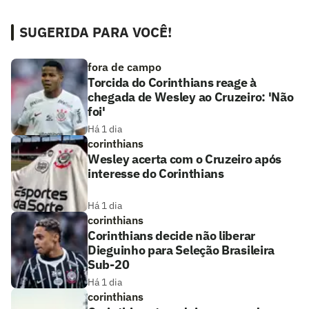
SUGERIDA PARA VOCÊ!
fora de campo
Torcida do Corinthians reage à
chegada de Wesley ao Cruzeiro: 'Não
foi'
Há 1 dia
corinthians
Wesley acerta com o Cruzeiro após
interesse do Corinthians
Há 1 dia
corinthians
Corinthians decide não liberar
Dieguinho para Seleção Brasileira
Sub-20
Há 1 dia
corinthians