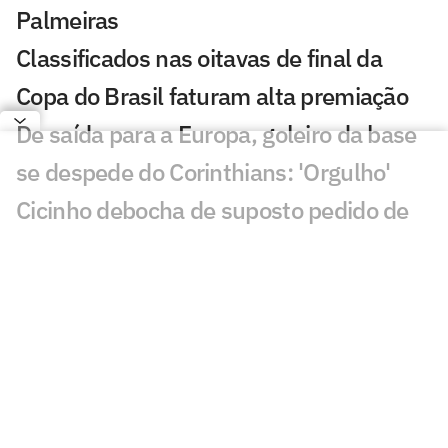
Palmeiras
Classificados nas oitavas de final da
Copa do Brasil faturam alta premiação
De saída para a Europa, goleiro da base
se despede do Corinthians: 'Orgulho'
Cicinho debocha de suposto pedido de
Memphis no Corinthians
Fernando Diniz é absolvido em
julgamento no STJD e fica à disposição
do Corinthians
Memphis Depay desembarca no Brasil
para definir futuro com o Corinthians