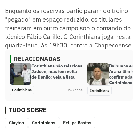
Enquanto os reservas participaram do treino
"pegado" em espaço reduzido, os titulares
treinaram em outro campo sob o comando do
técnico Fábio Carille. O Corinthians joga nesta
quarta-feira, às 19h30, contra a Chapecoense.
RELACIONADAS
Corinthians não relaciona
Balbuena e G
Jadson, mas tem volta
Arana têm les
de Danilo; veja a lista
confirmadas p
Corinthians
Corinthians
Há 8 anos
Corinthians
TUDO SOBRE
Clayton
Corinthians
Fellipe Bastos