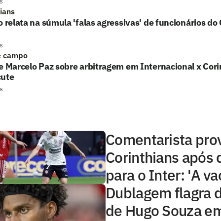
s
hians
o relata na súmula 'falas agressivas' de funcionários do
s
e campo
e Marcelo Paz sobre arbitragem em Internacional x Cori
cute
s
Comentarista pro
Corinthians após 
para o Inter: 'A va
Dublagem flagra 
de Hugo Souza e