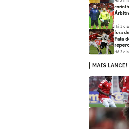
Há 3 dia
corint
Árbitr
Há 3 dia
fora d
Fala d
reper
Há 3 dia
MAIS LANCE!