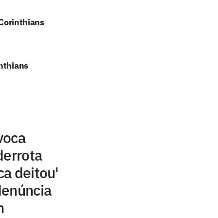
 Corinthians
nthians
voca
derrota
ca deitou'
denúncia
m