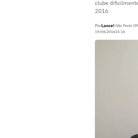
clube dificilmen
2016
Por
Lance!
•
São Paulo (S
19/04/2016
15:16