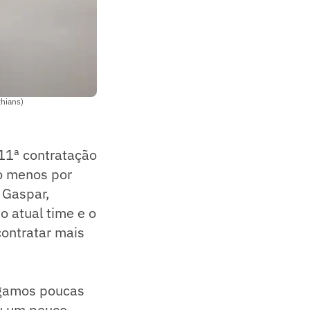
thians)
 11ª contratação
lo menos por
 Gaspar,
o atual time e o
contratar mais
rgamos poucas
ou um pouco