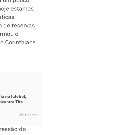
hoje estamos
sticas
o de reservas
irmou o
do Corinthians
ia no futebol,
ncontra Tite
Há 10 anos
pressão do