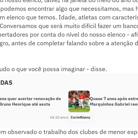
e podemos encontrar algo que necessitamos, mas 
om elenco que temos. Idade, atletas com caracterí
. Conversamos que será muito difícil fazer um banc
bertadores por conta do nível do nosso elenco - af
egro, antes de completar falando sobre a atenção 
udo o que você possa imaginar - disse.
ADAS
ians quer acertar renovação de
Quase 7 anos após estre
 Bruno Henrique até sexta
Marquinhos Gabriel ree
Há 10 anos
Corinthians
tem observado o trabalho dos clubes de menor ex