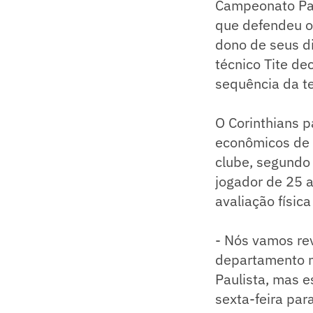
Campeonato Paul
que defendeu o 
dono de seus di
técnico Tite de
sequência da t
O Corinthians p
econômicos de 
clube, segundo 
jogador de 25 
avaliação físic
- Nós vamos rev
departamento mé
Paulista, mas e
sexta-feira par