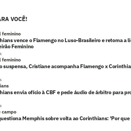
RA VOCÊ!
l feminino
hians vence o Flamengo no Luso-Brasileiro e retoma a l
eirão Feminino
s
l feminino
 suspensa, Cristiane acompanha Flamengo x Corinthi
s
hians
hians envia ofício à CBF e pede áudio de árbitro para p
s
e campo
uestiona Memphis sobre volta ao Corinthians: 'Por que 