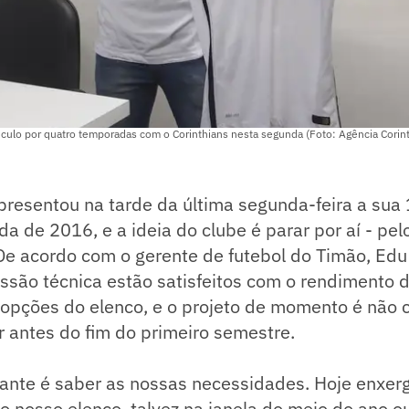
nculo por quatro temporadas com o Corinthians nesta segunda (Foto: Agência Corin
presentou na tarde da última segunda-feira a sua
a de 2016, e a ideia do clube é parar por aí - pe
De acordo com o gerente de futebol do Timão, Edu
issão técnica estão satisfeitos com o rendimento d
 opções do elenco, e o projeto de momento é não 
 antes do fim do primeiro semestre.
tante é saber as nossas necessidades. Hoje enxe
o nosso elenco, talvez na janela do meio do ano 