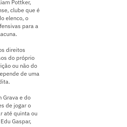
iam Pottker,
nse, clube que é
do elenco, o
fensivas para a
lacuna.
s direitos
os do próprio
rição ou não do
 depende de uma
ita.
m Grava e do
s de jogar o
r até quinta ou
 Edu Gaspar,