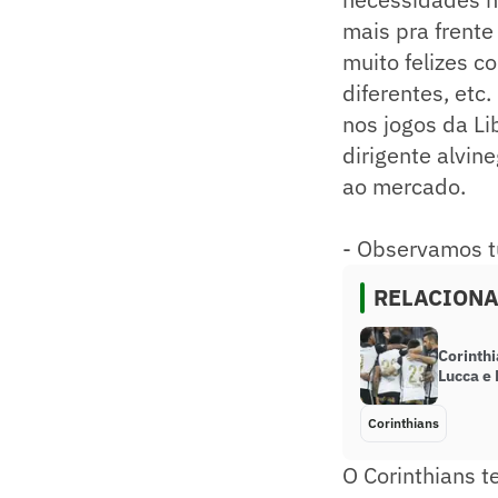
mais pra frent
muito felizes c
diferentes, etc
nos jogos da Li
dirigente alvin
ao mercado.
- Observamos t
RELACION
Corinth
Lucca e
Corinthians
O Corinthians 