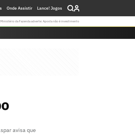
s
Onde Assistir
Lance! Jogos
Ministério da Fazenda adverte: Aposta não é investimento
po
aspar avisa que