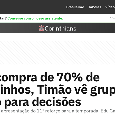
Brasileirão
Tabelas
Vídeo
tar?
Converse com o nosso assistente.
18+ 
Corinthians
compra de 70% de
inhos, Timão vê gru
 para decisões
à apresentação do 11º reforço para a temporada, Edu G