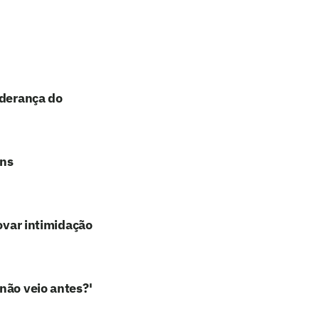
iderança do
ans
rovar intimidação
não veio antes?'