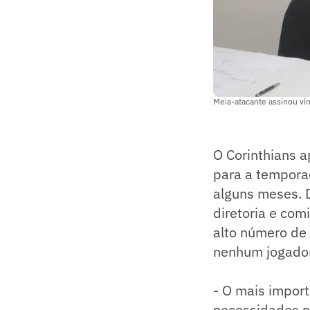
Meia-atacante assinou ví
O Corinthians a
para a temporad
alguns meses. 
diretoria e com
alto número de
nenhum jogador
- O mais impor
necessidades n