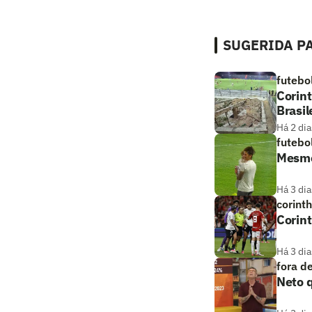
SUGERIDA PA
futebo
Corint
Brasil
Há 2 dia
futebo
Mesmo
Há 3 dia
corint
Corint
Há 3 dia
fora d
Neto q