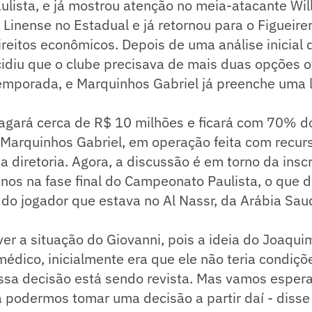
ista, e já mostrou atenção no meia-atacante Will
Linense no Estadual e já retornou para o Figueire
reitos econômicos. Depois de uma análise inicial 
cidiu que o clube precisava de mais duas opções o
emporada, e Marquinhos Gabriel já preenche uma 
agará cerca de R$ 10 milhões e ficará com 70% do
Marquinhos Gabriel, em operação feita com recurs
a diretoria. Agora, a discussão é em torno da insc
anos na fase final do Campeonato Paulista, o que
a do jogador que estava no Al Nassr, da Arábia Saud
er a situação do Giovanni, pois a ideia do Joaqui
dico, inicialmente era que ele não teria condiçõe
ssa decisão está sendo revista. Mas vamos espera
a podermos tomar uma decisão a partir daí - disse