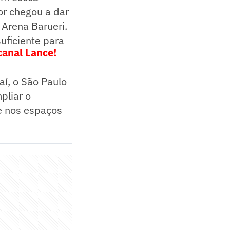
or chegou a dar
 Arena Barueri.
uficiente para
canal Lance!
aí, o São Paulo
pliar o
e nos espaços