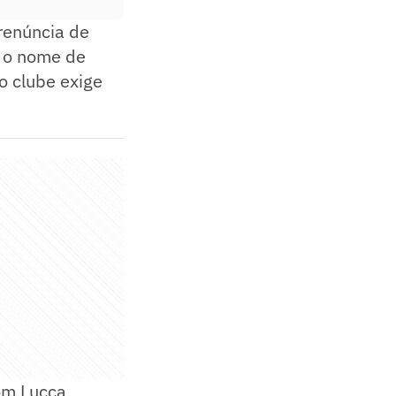
renúncia de
, o nome de
o clube exige
om Lucca