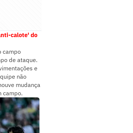
nti-calote' do
no campo
mpo de ataque.
ovimentações e
equipe não
o houve mudança
m campo.