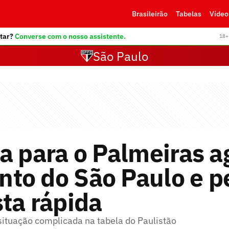
Brasileirão
Tabelas
Vídeo
tar?
Converse com o nosso assistente.
18+ 
São Paulo
a para o Palmeiras a
to do São Paulo e p
ta rápida
situação complicada na tabela do Paulistão