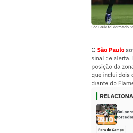
São Paulo foi derrotado n
O
São Paulo
sof
sinal de alerta
posição da zon
que inclui dois
diante do Flame
RELACION
Gol per
torcedor
Fora de Campo