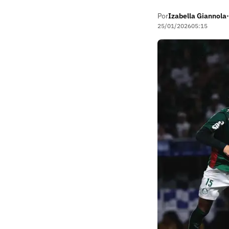
Por
Izabella Giannola
•
25/01/2026
05:15