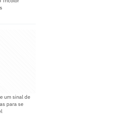
 Tricolor
s
e um sinal de
ças para se
el