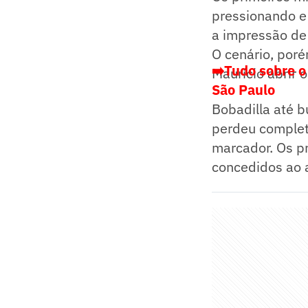
pressionando e 
a impressão de
O cenário, poré
➡️Tudo sobre o
Maurício abrir o
São Paulo
Bobadilla até b
perdeu completa
marcador. Os pr
concedidos ao 