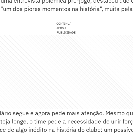
 uma entrevista polêmica pré-jogo, destacou que o
 "um dos piores momentos na história", muita pela
CONTINUA
APÓS A
PUBLICIDADE
dário segue e agora pede mais atenção. Mesmo qu
steja longe, o time pede a necessidade de unir for
ce de algo inédito na história do clube: um possív