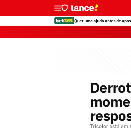
Quer uma ajuda antes de apos
Derrot
momen
respos
Tricolor está em 