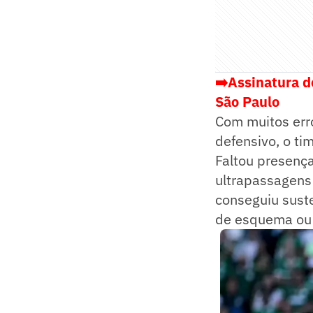
➡️
Assinatura de
São Paulo
Com muitos err
defensivo, o ti
Faltou presenç
ultrapassagens 
conseguiu suste
de esquema ou