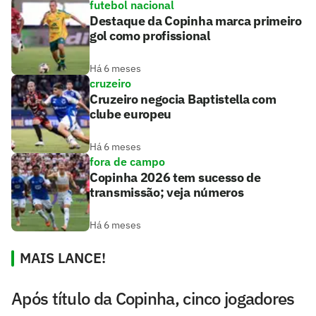
futebol nacional
Destaque da Copinha marca primeiro
gol como profissional
Há 6 meses
cruzeiro
Cruzeiro negocia Baptistella com
clube europeu
Há 6 meses
fora de campo
Copinha 2026 tem sucesso de
transmissão; veja números
Há 6 meses
MAIS LANCE!
Após título da Copinha, cinco jogadores