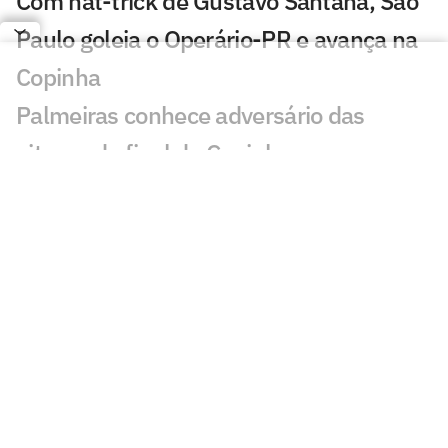
Com hat-trick de Gustavo Santana, São
Paulo goleia o Operário-PR e avança na
Copinha
Palmeiras conhece adversário das
oitavas de final da Copinha
Fluminense é dominado e cai para o
Ituano na 3ª fase da Copinha
Penalidades de Palmeiras x Flamengo-
SP na Copinha chama atenção: 'De
verdade'
Após 26 pênaltis, Palmeiras vence o
Flamengo-SP e avança às oitavas de