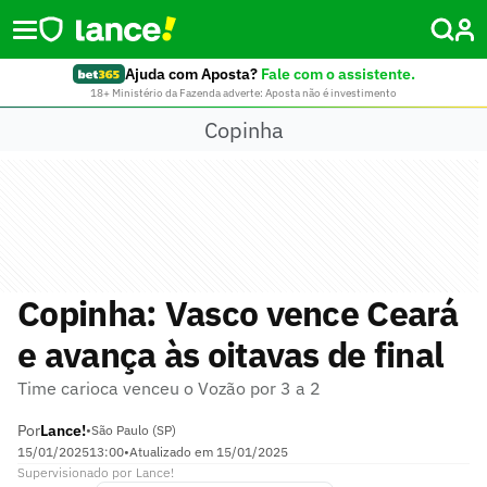
Ajuda com Aposta?
Fale com o assistente.
18+ Ministério da Fazenda adverte: Aposta não é investimento
Copinha
Copinha: Vasco vence Ceará
e avança às oitavas de final
Time carioca venceu o Vozão por 3 a 2
Por
Lance!
•
São Paulo (SP)
15/01/2025
13:00
•
Atualizado em
15/01/2025
Supervisionado
por
Lance!