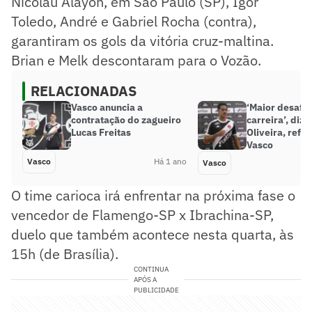
Nicolau Alayon, em São Paulo (SP), Igor
Toledo, André e Gabriel Rocha (contra),
garantiram os gols da vitória cruz-maltina.
Brian e Melk descontaram para o Vozão.
RELACIONADAS
Vasco anuncia a
‘Maior desafio
contratação do zagueiro
carreira’, diz 
Lucas Freitas
Oliveira, refo
Vasco
Vasco
Há 1 ano
Vasco
O time carioca irá enfrentar na próxima fase o
vencedor de Flamengo-SP x Ibrachina-SP,
duelo que também acontece nesta quarta, às
15h (de Brasília).
CONTINUA
APÓS A
PUBLICIDADE