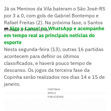
Já os Meninos da Vila bateram o São José-RS
por 3 a 0, com gols de Gabriel Bontempo e
Rafael Freitas (2). Na próxima fase, o Santos
➡️
Siga o Lance! no WhatsApp e acompanhe
encara a Ferroviária.
em tempo real as principais notícias do
esporte
Nesta segunda-feira (13), outras 16 partidas
acontecem para definir os últimos
classificados, e haverá pouco tempo de
descanso. Os jogos da terceira fase da
Copinha serão realizados nos dias 14 e 15 de
janeiro.
CONTINUA
APÓS A
PUBLICIDADE