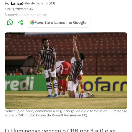
Por
Lance!
•
Rio de Janeiro (RJ)
12/01/2025
23:47
Supervisionado
por
Lance!
Favorite o Lance! no Google
Kelwin (ajoelhado) comemora o segundo gol dele e o terceiro do Fluminense
sobre o CRB (Foto: Leonardo Brasil/Fluminense FC)
O Fluminense venceu o CRB por 3 a 0 e se