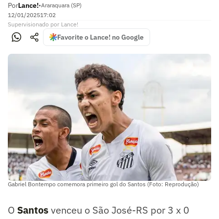
Por
Lance!
•
Araraquara (SP)
12/01/2025
17:02
Supervisionado
por
Lance!
Favorite o Lance! no Google
Gabriel Bontempo comemora primeiro gol do Santos (Foto: Reprodução)
O
Santos
venceu o São José-RS por 3 x 0