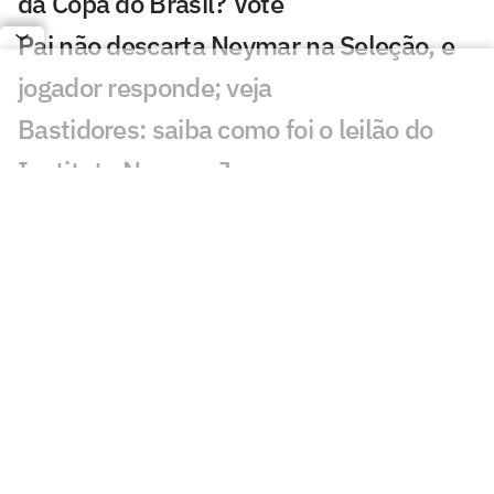
da Copa do Brasil? Vote
Pai não descarta Neymar na Seleção, e
jogador responde; veja
Bastidores: saiba como foi o leilão do
Instituto Neymar Jr.
Neymar marca presença em leilão e
abre jogo sobre aposentadoria
Neymar critica parte da imprensa: 'Vai
adoecer os jogadores'
Pai de Neymar analisa fala de Cuca:
'Talvez tenha sido infeliz'
Leilão do Instituto Neymar Jr acontece