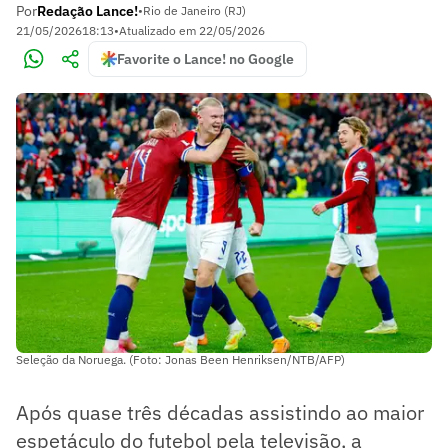
Por
Redação Lance!
•
Rio de Janeiro (RJ)
21/05/2026
18:13
•
Atualizado em
22/05/2026
Favorite o Lance! no Google
Seleção da Noruega. (Foto: Jonas Been Henriksen/NTB/AFP)
Após quase três décadas assistindo ao maior
espetáculo do futebol pela televisão, a