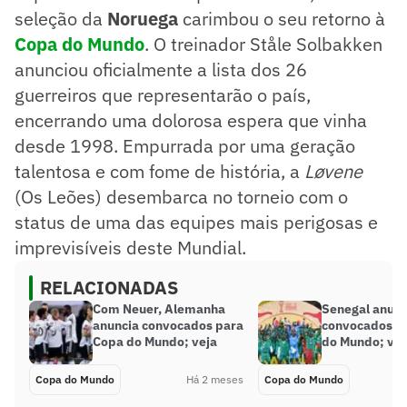
seleção da
Noruega
carimbou o seu retorno à
Copa do Mundo
. O treinador Ståle Solbakken
anunciou oficialmente a lista dos 26
guerreiros que representarão o país,
encerrando uma dolorosa espera que vinha
desde 1998. Empurrada por uma geração
talentosa e com fome de história, a
Løvene
(Os Leões) desembarca no torneio com o
status de uma das equipes mais perigosas e
imprevisíveis deste Mundial.
RELACIONADAS
Com Neuer, Alemanha
Senegal anunc
anuncia convocados para
convocados p
Copa do Mundo; veja
do Mundo; veja
Copa do Mundo
Há 2 meses
Copa do Mundo