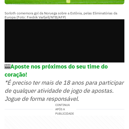
Sorloth comemora gol da Noruega sobre a Estônia, pelas Eliminatórias da
Europa (Foto: Fredrik Varfjell/NTB/AFP)
🎰
Aposte nos próximos do seu time do
coração!
*É preciso ter mais de 18 anos para participar
de qualquer atividade de jogo de apostas.
Jogue de forma responsável.
CONTINUA
APÓS A
PUBLICIDADE