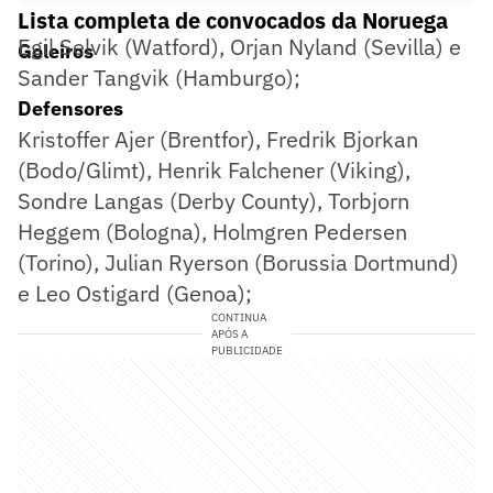
Lista completa de convocados da Noruega
Egil Selvik (Watford), Orjan Nyland (Sevilla) e
Goleiros
Sander Tangvik (Hamburgo);
Defensores
Kristoffer Ajer (Brentfor), Fredrik Bjorkan
(Bodo/Glimt), Henrik Falchener (Viking),
Sondre Langas (Derby County), Torbjorn
Heggem (Bologna), Holmgren Pedersen
(Torino), Julian Ryerson (Borussia Dortmund)
e Leo Ostigard (Genoa);
CONTINUA
APÓS A
PUBLICIDADE