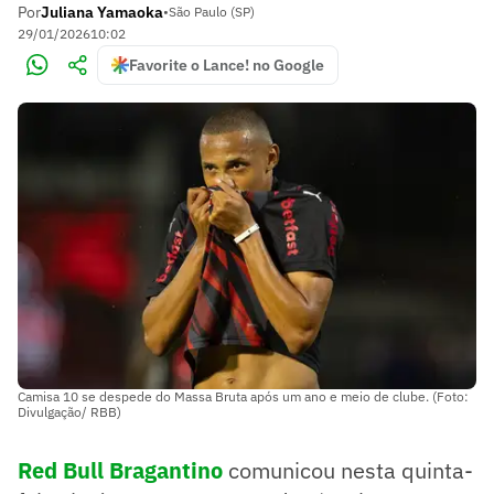
Por
Juliana Yamaoka
•
São Paulo (SP)
29/01/2026
10:02
Favorite o Lance! no Google
Camisa 10 se despede do Massa Bruta após um ano e meio de clube. (Foto:
Divulgação/ RBB)
Red Bull Bragantino
comunicou nesta quinta-