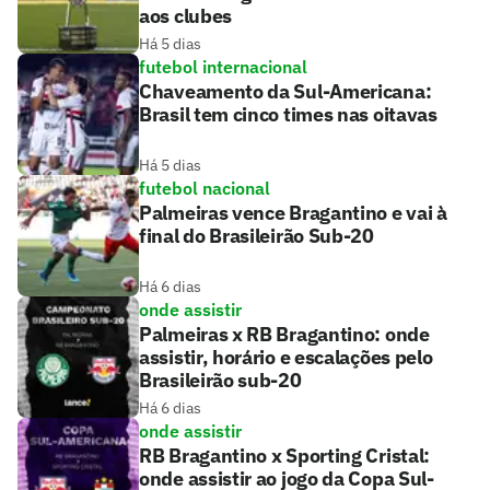
aos clubes
Há 5 dias
futebol internacional
Chaveamento da Sul-Americana:
Brasil tem cinco times nas oitavas
Há 5 dias
futebol nacional
Palmeiras vence Bragantino e vai à
final do Brasileirão Sub-20
Há 6 dias
onde assistir
Palmeiras x RB Bragantino: onde
assistir, horário e escalações pelo
Brasileirão sub-20
Há 6 dias
onde assistir
RB Bragantino x Sporting Cristal:
onde assistir ao jogo da Copa Sul-