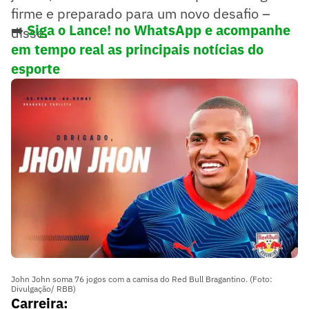
firme e preparado para um novo desafio –
➡️
Siga o Lance! no WhatsApp e acompanhe
disse.
em tempo real as principais notícias do
esporte
John John soma 76 jogos com a camisa do Red Bull Bragantino. (Foto:
Divulgação/ RBB)
Carreira: