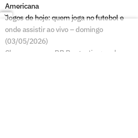
Americana
Jogos de hoje: quem joga no futebol e
onde assistir ao vivo – domingo
(03/05/2026)
Chapecoense x RB Bragantino: onde
assistir, horário e prováveis escalações
pelo Brasileirão
Brasileirão Feminino: onde assistir aos
jogos da 9ª rodada
Jogos de hoje: quem joga no futebol e
onde assistir ao vivo – quinta-feira
(30/04/2026)