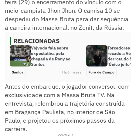
feira (29) o encerramento do vínculo com o
meio-campista Jhon Jhon. O camisa 10 se
despediu do Massa Bruta para dar sequência
à carreira internacional, no Zenit, da Rússia.
RELACIONADAS
Vojvoda fala sobre
Torcedores 
expectativa pela
recado a Vojv
chegada de Rony ao
derrota do Sa
Santos
‘Único jeito’
Santos
Há 6 meses
Fora de Campo
Antes do embarque, o jogador conversou com
exclusividade com a Massa Bruta TV. Na
entrevista, relembrou a trajetória construída
em Bragança Paulista, no interior de São
Paulo, e projetou os próximos passos da
carreira.
CONTINUA