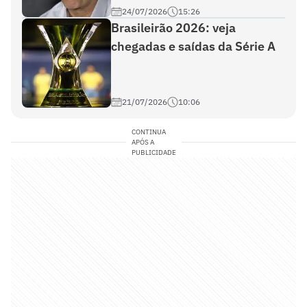
24/07/2026
15:26
Brasileirão 2026: veja
chegadas e saídas da Série A
21/07/2026
10:06
CONTINUA
APÓS A
PUBLICIDADE