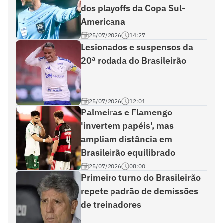
dos playoffs da Copa Sul-
Americana
25/07/2026
14:27
Lesionados e suspensos da
20ª rodada do Brasileirão
25/07/2026
12:01
Palmeiras e Flamengo
'invertem papéis', mas
ampliam distância em
Brasileirão equilibrado
25/07/2026
08:00
Primeiro turno do Brasileirão
repete padrão de demissões
de treinadores