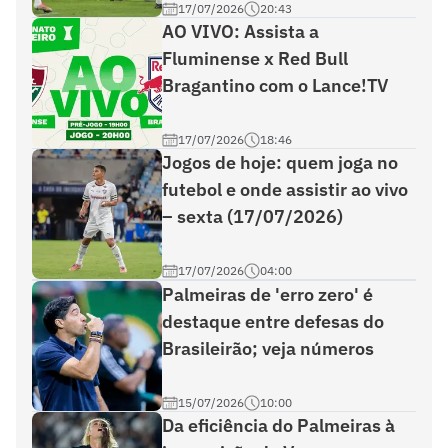
17/07/2026
20:43
AO VIVO: Assista a
Fluminense x Red Bull
Bragantino com o Lance!TV
17/07/2026
18:46
Jogos de hoje: quem joga no
futebol e onde assistir ao vivo
– sexta (17/07/2026)
17/07/2026
04:00
Palmeiras de 'erro zero' é
destaque entre defesas do
Brasileirão; veja números
15/07/2026
10:00
Da eficiência do Palmeiras à