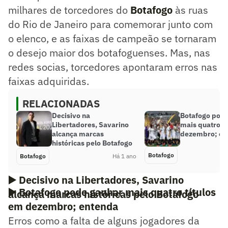
milhares de torcedores do
Botafogo
às ruas
do Rio de Janeiro para comemorar junto com
o elenco, e as faixas de campeão se tornaram
o desejo maior dos botafoguenses. Mas, nas
redes socias, torcedores apontaram erros nas
faixas adquiridas.
RELACIONADAS
Decisivo na
Botafogo pod
Libertadores, Savarino
mais quatro tí
alcança marcas
dezembro; en
históricas pelo Botafogo
Botafogo
Botafogo
Há 1 ano
▶️
Decisivo na Libertadores, Savarino
▶️
Botafogo pode ganhar mais quatro títulos
alcança marcas históricas pelo Botafogo
em dezembro; entenda
Erros como a falta de alguns jogadores da