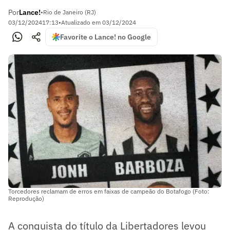
Por
Lance!
•
Rio de Janeiro (RJ)
03/12/2024
17:13
•
Atualizado em
03/12/2024
Favorite o Lance! no Google
Torcedores reclamam de erros em faixas de campeão do Botafogo (Foto:
Reprodução)
A conquista do título da Libertadores levou