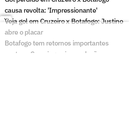
causa revolta: 'Impressionante'
Veja gol em Cruzeiro x Botafogo: Justino
abre o placar
Botafogo tem retornos importantes
contra o Cruzeiro; veja escalação
Botafogo reencontra Artur Jorge, e
Franclim enfrenta o amigo pela primeira
vez
Cruzeiro 1 x 3 Botafogo no Brasileirão
2012; virada com dois de Seedorf
Botafogo anuncia Danilo Pereira como