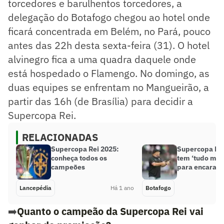
torcedores e barulhentos torcedores, a
delegação do Botafogo chegou ao hotel onde
ficará concentrada em Belém, no Pará, pouco
antes das 22h desta sexta-feira (31). O hotel
alvinegro fica a uma quadra daquele onde
está hospedado o Flamengo. No domingo, as
duas equipes se enfrentam no Mangueirão, a
partir das 16h (de Brasília) para decidir a
Supercopa Rei.
RELACIONADAS
Supercopa Rei 2025:
Supercopa Rei
conheça todos os
tem ‘tudo ma
campeões
para encarar 
Lancepédia
Há 1 ano
Botafogo
➡️
Quanto o campeão da Supercopa Rei vai